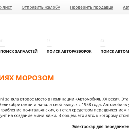
к-лист
Отправить жалобу
Проверить продавца
Ав
01
02
03
ПОИСК ЗАПЧАСТЕЙ
ПОИСК АВТОРАЗБОРОК
ПОИСК АВТОМ
АНИЯХ МОРОЗОМ
ni заняла второе место в номинации «Автомобиль ХХ века». Э
Великобритании и начала свой выпуск с 1958 года. Автомобиль
грабление по-итальянски», он стал средством передвижением
унт на создание мини-юбки. В общем, это авто, к которому стои
Электрокар для передвиже