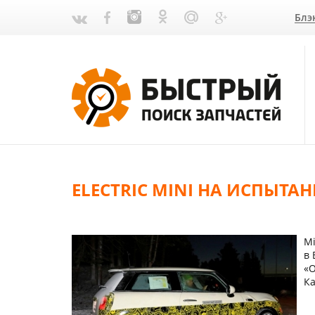
Блэ
ELECTRIC MINI НА ИСПЫТ
Mi
в 
«О
Ка