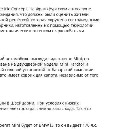
ectric Concept. На Франкфуртском автосалоне
ожидания, что должны были оценить жители
ьной решёткой, которая окружена светодиодными
орники, изготовленные с помощью технологии
ым металлическим оттенком с ярко-жёлтыми
ый автомобиль выглядит идентично Mini, на
вана на двухдверной модели Mini Hardtor и
ой силовой установкой от баварской компании
о имеет коврик для капота, независимо от того
 дни в Швейцарии. При условиях низких
ние электрокара, снижая запас хода. Так что
ат Mini будет от BMW i3, то он выдаёт 170 л.с.