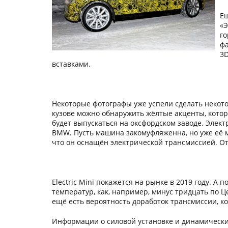
Ещ
«Э
го
фа
3D
вставками.
Некоторые фотографы уже успели сделать некото
кузове можно обнаружить жёлтые акценты, котор
будет выпускаться на оксфордском заводе. Элек
BMW. Пусть машина закомуфляженна, но уже её м
что он оснащён электрической трансмиссией. От
Electric Mini покажется на рынке в 2019 году. 
температур, как, например, минус тридцать по Ц
ещё есть вероятность доработок трансмиссии, к
Информации о силовой установке и динамических 