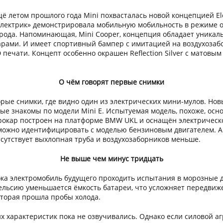
ё летом прошлого года Mini похвасталась новой концепцией El
лектрик» демонстрировала мобильную мобильность в режиме 
рода. Напоминающая, Mini Cooper, концепция обладает уникал
рами. И имеет спортивный бампер с имитацией на воздухозаб
 печати. Концепт особенно окрашен Reflection Silver c матов
О чём говорят первые снимки
рые снимки, где видно один из электрических мини-мулов. Нов
ые знакомы по модели Mini E. Испытуемая модель, похоже, осно
трокар построен на платформе BMW UKL и оснащён электрическ
ожно идентифицировать с моделью бензиновым двигателем. Авт
сутствует выхлопная труба и воздухозаборников меньше.
Не выше чем минус тридцать
А пока электромобиль будущего проходить испытания в морозные
ельсию уменьшается ёмкость батареи, что усложняет передвиже
оторая прошла пробы холода.
характеристик пока не озвучивались. Однако если силовой агрег