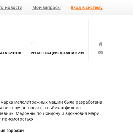
то-новости
Мои запросы
Вход в систему
04
АГАЗИНОВ
РЕГИСТРАЦИЯ КОМПАНИИ
та марка малолитражных машин была разработана
 успел поучаствовать в съёмках фильма
 певицы Мадонны по Лондону и вдохновил Мэри
т присмотреться.
ния горожан