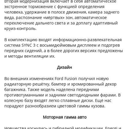
Вторая модернизация включает в себя автоматическое
экстренное торможение с функцией определения
человека, удержание в полосе движения, камера заднего
вида, распознание «мёртвых» зон, автоматическое
переключение дальнего света и за доплату адаптивный
круиз-контроль.
В комплектацию входят информационно-развлекательная
система SYNC 3 с восьмидюймовым дисплеем и подогрев
передних сидений, а в более дорогих версиях предложены
и методы вентиляции их.
Дизайн
Во внешних изменениях Ford Fusion получил новую
радиаторную решётку, бампер и хромированный декор
багажника. Также модель наделена передними
противотуманными и задними светодиодными фарами. В
колесную базу входят легко сплавные диски. Ещё нас
порадуют разнообразием цветовой гаммы кузова.
Моторная гамма авто
Новшества коснулись и гибридной модификации. Energi и