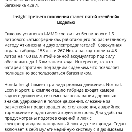
багажника 428 л.
Insight третьего поколения станет пятой «зелёной»
моделью
Силовая установка i-MMD состоит из бензинового 1,5
литрового «атмосферника», работающего по расчётливому
методу Аткинсона и двух электродвигателей. Совокупная
отдача гибрида 153 л.с. и 267 Hm, а расход топлива 4,3
литра на 100 км. Литий-ионной аккумулятор под силу
обеспечить да 1,6 км запаса хода. Интересно, то, что
батареи спрятаны под задним сиденьем, что позволяет
полноценно воспользоваться багажником.
Honda Insight имеет три вида режима движения: Normal,
Econ и Sport. В комплектацию гибрида входят камера
заднего движения, системы распознавания дорожных
знаков, удержания в полосе движения, слежение за
разметкой и предотвращение столкновения, аварийное
торможение и адаптивный круиз-контроль. Для удобства
предусмотрены подогрев сидений и люк с
электроприводом, панорамный люк и датчик дождя. Седан
включает в себя мультимедийную систему с 8-дюймовым