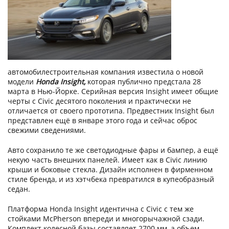
автомобилестроительная компания известила о новой
модели
Honda Insight
,
которая публично предстала 28
марта в Нью-Йорке. Серийная версия Insight имеет общие
черты с Civic десятого поколения и практически не
отличается от своего прототипа. Предвестник Insight был
представлен ещё в январе этого года и сейчас оброс
свежими сведениями.
Авто сохранило те же светодиодные фары и бампер, а ещё
некую часть внешних панелей. Имеет как в Civic линию
крыши и боковые стекла. Дизайн исполнен в фирменном
стиле бренда, и из хэтчбека превратился в купеобразный
седан.
Платформа Honda Insight идентична с Civic с тем же
стойками McPherson впереди и многорычажной сзади.
Комплект колесной базы составляет 2700 мм, а объем