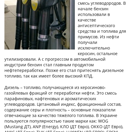
смесь углеводородов. В
начале бензин
использовали в
качестве
антисептического
средства и топлива для
примусов. Из нефти
получали
исключительно
керосин, остальное
утилизировали. А с прогрессом в автомобильной
индустрии бензин стал главным продуктом
нефтепереработки. Позже его стал притеснять дизельное
топливо, так как имеет более высокий КПД.
Дизель – топливо, получающееся из керосиново-
газойлевых фракций от переработки нефти. Это смесь
парафиновых, нафтеновых и ароматических
углеводородов. Цетановый индекс, фракционный состав,
содержание серы и плотность – основные показатели
отвечающие за качество тяжёлого топлива. В Украине
пользуются популярностью такие марки как: WOG
(Mustang ДТ), ANP (Energy), КЛО (ДТ Евро), ОККО (ДТ Евро),