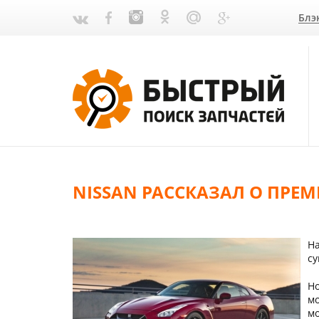
Блэ
NISSAN РАССКАЗАЛ О ПРЕ
На
су
Но
мо
мо