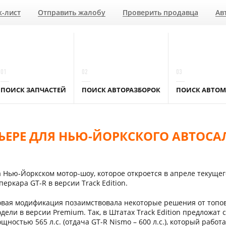
к-лист
Отправить жалобу
Проверить продавца
Ав
01
02
03
ПОИСК ЗАПЧАСТЕЙ
ПОИСК АВТОРАЗБОРОК
ПОИСК АВТОМ
МЬЕРЕ ДЛЯ НЬЮ-ЙОРКСКОГО АВТОС
 Нью-Йоркском мотор-шоу, которое откроется в апреле текущег
перкара GT-R в версии Track Edition.
вая модификация позаимствовала некоторые решения от топовог
дели в версии Premium. Так, в Штатах Track Edition предложат
щностью 565 л.с. (отдача GT-R Nismo – 600 л.с.), который рабо