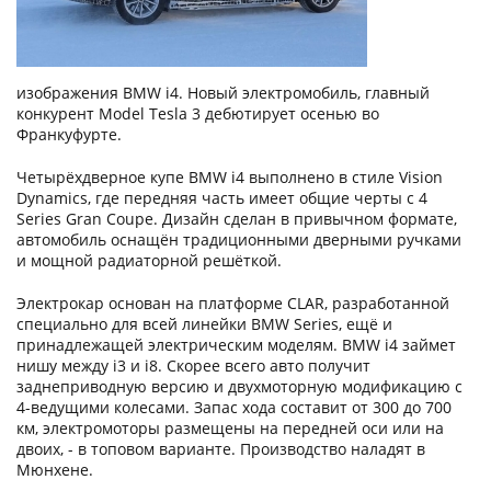
изображения
BMW
i4. Новый электромобиль, главный
конкурент Model Tesla 3 дебютирует осенью во
Франкуфурте.
Четырёхдверное купе BMW i4 выполнено в стиле Vision
Dynamics, где передняя часть имеет общие черты с 4
Series Gran Coupe. Дизайн сделан в привычном формате,
автомобиль оснащён традиционными дверными ручками
и мощной радиаторной решёткой.
Электрокар основан на платформе CLAR, разработанной
специально для всей линейки BMW Series, ещё и
принадлежащей электрическим моделям. BMW i4 займет
нишу между i3 и i8. Скорее всего авто получит
заднеприводную версию и двухмоторную модификацию с
4-ведущими колесами. Запас хода составит от 300 до 700
км, электромоторы размещены на передней оси или на
двоих, - в топовом варианте. Производство наладят в
Мюнхене.