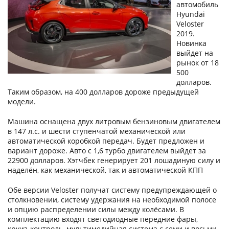
автомобиль
Hyundai
Veloster
2019.
Новинка
выйдет на
рынок от 18
500
долларов.
Таким образом, на 400 долларов дороже предыдущей
модели.
Машина оснащена двух литровым бензиновым двигателем
в 147 л.с. и шести ступенчатой механической или
автоматической коробкой передач. Будет предложен и
вариант дороже. Авто с 1,6 турбо двигателем выйдет за
22900 долларов. Хэтчбек генерирует 201 лошадиную силу и
наделён, как механической, так и автоматической КПП
Обе версии Veloster получат систему предупреждающей о
столкновении, систему удержания на необходимой полосе
и опцию распределении силы между колёсами. В
комплектацию входят светодиодные передние фары,
круиз-контроль, мультимедийная система с семи и восьми