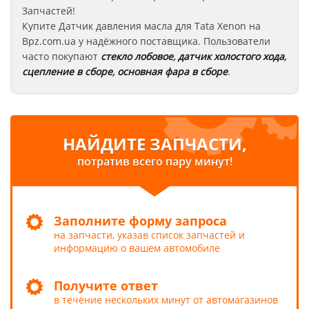
Запчастей!
Купите Датчик давления масла для Tata Xenon
на
Bpz.com.ua у надёжного поставщика. Пользователи
часто покупают
стекло лобовое
,
датчик холостого хода
,
сцепление в сборе
,
основная фара в сборе
.
НАЙДИТЕ ЗАПЧАСТИ,
потратив всего пару минут!
Заполните форму запроса
на запчасти, указав список запчастей и
информацию о вашем автомобиле
Получите ответ
в течение нескольких минут от автомагазинов