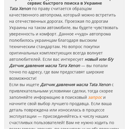
сервис быстрого поиска в Украине
Tata
Xenon
по праву считается образцом
качественного автопрома, который можно встретить
на отечественных дорогах. Проезжая по дорогам
Украины на таком автомобиле, вы будете чувствовать
уверенность и комфорт. Данное «чудо» автопрома
полюбилось украинцам благодаря высоким
техническим стандартам. Но вопрос покупки
оригинальных комплектующих всегда волнует
автолюбителей. Если вас интересует
новый или б/у
Датчик давления масла
Тата
Xenon
— вы попали
точно по адресу, где вам предоставят широкие
возможности!
Если вы ищете
Датчик давления масла
Tata
Xenon
с
привлекательными условиями сделки, тогда скорее
заполняйте информацию в поисковый
запрос
и
начните свой выбор лучшего продавца. Если ваша
деталь повреждена или износилась в процессе
эксплуатации — присоединяйтесь к числу наших
счастливых пользователей! Вам не нужно ходить по
всему городу, звонить по сомнительным объявлениям