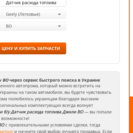
Geely (Легковые)
BO
 ЦЕНУ И КУПИТЬ ЗАПЧАСТИ
y BO
через сервис быстрого поиска в Украине
венного автопрома, который можно встретить на
Украины на таком автомобиле, вы будете чувствовать
рома полюбилось украинцам благодаря высоким
оригинальных комплектующих всегда волнует
и б/у Датчик расхода топлива
Джили
BO
— вы попали
е возможности!
BO
с привлекательными условиями сделки, тогда
запрос
и начните свой выбор лучшего продавца. Если