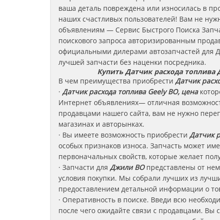
ваша деталь повреждена или износилась в пр
наших счастливых пользователей! Вам не нужн
объявлениям — Сервис Быстрого Поиска Запча
поискового запроса авторизированным продав
официальными дилерами автозапчастей для 
лучшей запчасти без наценки посредника.
Купить Датчик расхода топлива
В чем преимущества приобрести
Датчик расх
·
Датчик расхода топлива Geely BO, цена
котор
Интернет объявлениях— отличная возможность
продавцами нашего сайта, вам не нужно пере
магазинах и авторынках.
· Вы имеете возможность приобрести
Датчик р
особых признаков износа. Запчасть может име
первоначальных свойств, которые желает полу
· Запчасти для
Джили BO
представлены от нем
условия покупки. Мы собрали лучших из лучш
предоставлением детальной информации о то
· Оперативность в поиске. Введи всю необход
после чего ожидайте связи с продавцами. Вы 