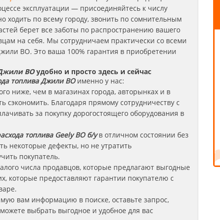
оцессе эксплуатации — присоединяйтесь к числу
о ходить по всему городу, звонить по сомнительным
стей берет все заботы по распространению вашего
цам на себя. Мы сотрудничаем практически со всеми
Джили BO
.
Это ваша 100% гарантия в приобретении
 Джили BO
удобно и просто здесь и сейчас
ода топлива
Джили
BO
именно у нас:
ого ниже, чем в магазинах города, авторынках и в
 сэкономить. Благодаря прямому сотрудничеству с
плачивать за покупку дорогостоящего оборудования в
асхода топлива Geely BO б/у
в отличном состоянии без
ть некоторые дефекты, но не утратить
чить покупатель.
алого числа продавцов, которые предлагают выгодные
их, которые предоставляют гарантии покупателю с
варе.
имую вам информацию в поиске, оставьте запрос,
сможете выбрать выгодное и удобное для вас