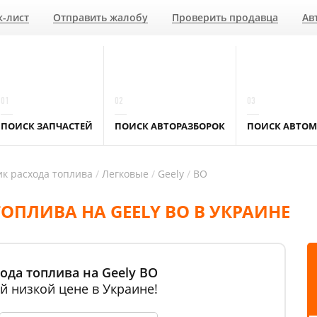
к-лист
Отправить жалобу
Проверить продавца
Ав
01
02
03
ПОИСК ЗАПЧАСТЕЙ
ПОИСК АВТОРАЗБОРОК
ПОИСК АВТОМ
к расхода топлива
Легковые
Geely
BO
ОПЛИВА НА GEELY BO В УКРАИНЕ
ода топлива на Geely BO
й низкой цене в Украине!