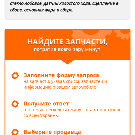
стекло лобовое
,
датчик холостого хода
,
сцепление в
сборе
,
основная фара в сборе
.
НАЙДИТЕ ЗАПЧАСТИ,
потратив всего пару минут!
Заполните форму запроса
на запчасти, указав список запчастей и
информацию о вашем автомобиле
Получите ответ
в течение нескольких минут от автомагазинов
со всей Украины
Выберите продавца