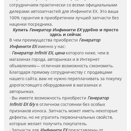
сотрудничаем практически со всеми официальными
дилерами автозапчастей для Инфинити EX
.
Это ваша
100% гарантия в приобретении лучшей запчасти без
наценки посредника.
Купить Генератор Инфинити EX
удобно и просто
здесь и сейчас
В чем преимущества приобрести
Генератор
Инфинити
EX
именно у нас:
·
Генератор Infiniti EX, цена
которого ниже, чем в
магазинах города, авторынках и в Интернет
объявлениях— отличная возможность сэкономить.
Благодаря прямому сотрудничеству с продавцами
нашего сайта, вам не нужно переплачивать за покупку
дорогостоящего оборудования в магазинах и
авторынках.
· Вы имеете возможность приобрести
Генератор
Infiniti EX б/у
в отличном состоянии без особых
признаков износа. Запчасть может иметь некоторые
дефекты, но не утратить первоначальных свойств,
которые желает получить покупатель.
· Запчасти для
Инфинити EX
представлены от