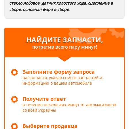
стекло лобовое
,
датчик холостого хода
,
сцепление в
сборе
,
основная фара в сборе
.
НАЙДИТЕ ЗАПЧАСТИ,
потратив всего пару минут!
Заполните форму запроса
на запчасти, указав список запчастей и
информацию о вашем автомобиле
Получите ответ
в течение нескольких минут от автомагазинов
со всей Украины
Выберите продавца