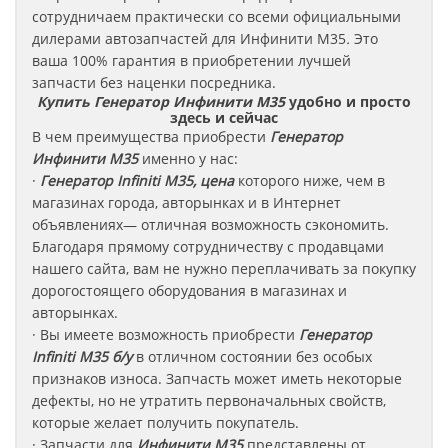
сотрудничаем практически со всеми официальными
дилерами автозапчастей для Инфинити M35
.
Это
ваша 100% гарантия в приобретении лучшей
запчасти без наценки посредника.
Купить Генератор Инфинити M35
удобно и просто
здесь и сейчас
В чем преимущества приобрести
Генератор
Инфинити
M35
именно у нас:
·
Генератор Infiniti M35, цена
которого ниже, чем в
магазинах города, авторынках и в Интернет
объявлениях— отличная возможность сэкономить.
Благодаря прямому сотрудничеству с продавцами
нашего сайта, вам не нужно переплачивать за покупку
дорогостоящего оборудования в магазинах и
авторынках.
· Вы имеете возможность приобрести
Генератор
Infiniti M35 б/у
в отличном состоянии без особых
признаков износа. Запчасть может иметь некоторые
дефекты, но не утратить первоначальных свойств,
которые желает получить покупатель.
· Запчасти для
Инфинити M35
представлены от