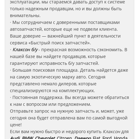
эксплуатации, мы стараемся давать доступ к системе
только надежным продавцам, но и вы должны быть
внимательны.
· Мы сотрудничаем с доверенными поставщиками
автозапчастей, которые еще не подвели клиента.
Ваше доверие — важнейший пункт в деятельности
сервиса «Быстрый поиск запчастей».
·
Клаксон б/у
-
прекрасная возможность сэкономить. В
нашей базе вы найдете продавцов, которые
гарантируют исправность б/у запчастей.
· Большая поисковая площадка. Деталь найдется даже
на самую экзотическую марку авто. Сегодня
представлено немало дилеров, которые
специализируются на комплектующих.
· Постоянная поддержка. Вы всегда можете обратиться
к нам с вопросом или предложением.
Отправьте запрос на нужную запчасть и, может, уже
сегодня она будет отправлена вам по самой выгодной
цене!
Если вам нужно быстро и недорого купить
Клаксон
для
Audi
,
BMW
,
Chevrolet
, Citroen,
Daewoo
, Fiat, Ford, Honda,