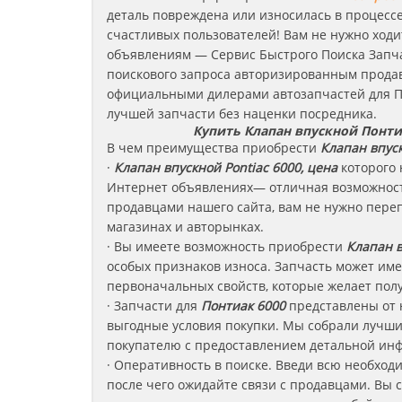
деталь повреждена или износилась в процесс
счастливых пользователей! Вам не нужно ходи
объявлениям — Сервис Быстрого Поиска Запча
поискового запроса авторизированным продав
официальными дилерами автозапчастей для П
лучшей запчасти без наценки посредника.
Купить Клапан впускной Понти
В чем преимущества приобрести
Клапан впус
·
Клапан впускной Pontiac 6000, цена
которого 
Интернет объявлениях— отличная возможность
продавцами нашего сайта, вам не нужно пере
магазинах и авторынках.
· Вы имеете возможность приобрести
Клапан в
особых признаков износа. Запчасть может име
первоначальных свойств, которые желает полу
· Запчасти для
Понтиак 6000
представлены от 
выгодные условия покупки. Мы собрали лучши
покупателю с предоставлением детальной инф
· Оперативность в поиске. Введи всю необход
после чего ожидайте связи с продавцами. Вы 