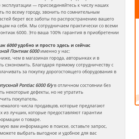
е эксплуатации — присоединяйтесь к числу наших
ть по всему городу, звонить по сомнительным
стей берет все заботы по распространению вашего
цам на себя. Мы сотрудничаем практически со всеми
онтиак 6000
.
Это ваша 100% гарантия в приобретении
ак 6000
удобно и просто здесь и сейчас
кной
Понтиак
6000
именно у нас:
ниже, чем в магазинах города, авторынках и в
 сэкономить. Благодаря прямому сотрудничеству с
плачивать за покупку дорогостоящего оборудования в
пускной Pontiac 6000 б/у
в отличном состоянии без
ть некоторые дефекты, но не утратить
чить покупатель.
немалого числа продавцов, которые предлагают
х из лучших, которые предоставляют гарантии
ормации о товаре.
имую вам информацию в поиске, оставьте запрос,
сможете выбрать выгодное и удобное для вас