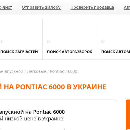
к-лист
Отправить жалобу
Проверить продавца
Ав
01
02
03
ПОИСК ЗАПЧАСТЕЙ
ПОИСК АВТОРАЗБОРОК
ПОИСК АВТОМ
ан впускной
Легковые
Pontiac
6000
НА PONTIAC 6000 В УКРАИНЕ
впускной на Pontiac 6000
й низкой цене в Украине!