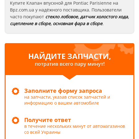
Купите Клапан впускной для Pontiac Parisienne
на
Bpz.com.ua у надёжного поставщика. Пользователи
часто покупают
стекло лобовое
,
датчик холостого хода
,
сцепление в сборе
,
основная фара в сборе
.
НАЙДИТЕ ЗАПЧАСТИ,
потратив всего пару минут!
Заполните форму запроса
на запчасти, указав список запчастей и
информацию о вашем автомобиле
Получите ответ
в течение нескольких минут от автомагазинов
со всей Украины