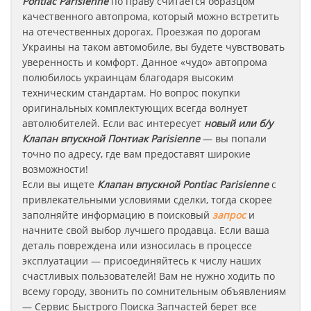
Pontiac
Parisienne
по праву считается образцом
качественного автопрома, который можно встретить
на отечественных дорогах. Проезжая по дорогам
Украины на таком автомобиле, вы будете чувствовать
уверенность и комфорт. Данное «чудо» автопрома
полюбилось украинцам благодаря высоким
техническим стандартам. Но вопрос покупки
оригинальных комплектующих всегда волнует
автолюбителей. Если вас интересует
новый или б/у
Клапан впускной
Понтиак
Parisienne
— вы попали
точно по адресу, где вам предоставят широкие
возможности!
Если вы ищете
Клапан впускной
Pontiac
Parisienne
с
привлекательными условиями сделки, тогда скорее
заполняйте информацию в поисковый
запрос
и
начните свой выбор лучшего продавца. Если ваша
деталь повреждена или износилась в процессе
эксплуатации — присоединяйтесь к числу наших
счастливых пользователей! Вам не нужно ходить по
всему городу, звонить по сомнительным объявлениям
— Сервис Быстрого Поиска Запчастей берет все