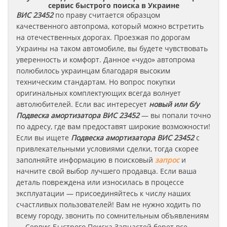
сервис быстрого поиска в Украине
ВИС
23452
по праву считается образцом
качественного автопрома, который можно встретить
на отечественных дорогах. Проезжая по дорогам
Украины на таком автомобиле, вы будете чувствовать
уверенность и комфорт. Данное «чудо» автопрома
полюбилось украинцам благодаря высоким
техническим стандартам. Но вопрос покупки
оригинальных комплектующих всегда волнует
автолюбителей. Если вас интересует
новый или б/у
Подвеска амортизатора
ВИС
23452
— вы попали точно
по адресу, где вам предоставят широкие возможности!
Если вы ищете
Подвеска амортизатора
ВИС
23452
с
привлекательными условиями сделки, тогда скорее
заполняйте информацию в поисковый
запрос
и
начните свой выбор лучшего продавца. Если ваша
деталь повреждена или износилась в процессе
эксплуатации — присоединяйтесь к числу наших
счастливых пользователей! Вам не нужно ходить по
всему городу, звонить по сомнительным объявлениям
— Сервис Быстрого Поиска Запчастей берет все