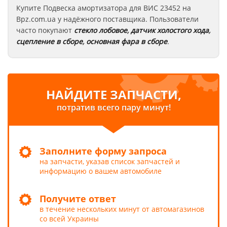
Купите Подвеска амортизатора для ВИС 23452
на
Bpz.com.ua у надёжного поставщика. Пользователи
часто покупают
стекло лобовое
,
датчик холостого хода
,
сцепление в сборе
,
основная фара в сборе
.
НАЙДИТЕ ЗАПЧАСТИ,
потратив всего пару минут!
Заполните форму запроса
на запчасти, указав список запчастей и
информацию о вашем автомобиле
Получите ответ
в течение нескольких минут от автомагазинов
со всей Украины