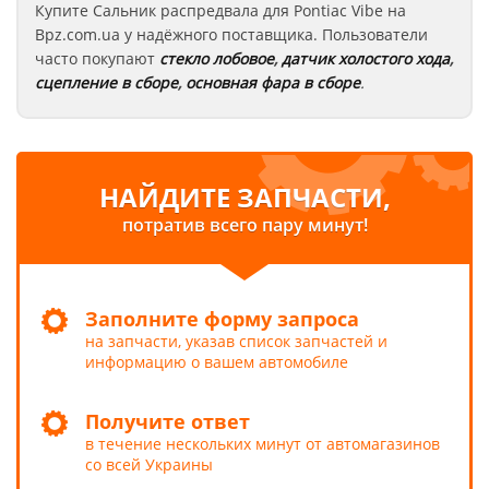
Купите Сальник распредвала для Pontiac Vibe
на
Bpz.com.ua у надёжного поставщика. Пользователи
часто покупают
стекло лобовое
,
датчик холостого хода
,
сцепление в сборе
,
основная фара в сборе
.
НАЙДИТЕ ЗАПЧАСТИ,
потратив всего пару минут!
Заполните форму запроса
на запчасти, указав список запчастей и
информацию о вашем автомобиле
Получите ответ
в течение нескольких минут от автомагазинов
со всей Украины