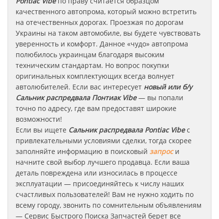
Pontiac
Vibe
по праву считается образцом
качественного автопрома, который можно встретить
на отечественных дорогах. Проезжая по дорогам
Украины на таком автомобиле, вы будете чувствовать
уверенность и комфорт. Данное «чудо» автопрома
полюбилось украинцам благодаря высоким
техническим стандартам. Но вопрос покупки
оригинальных комплектующих всегда волнует
автолюбителей. Если вас интересует
новый или б/у
Сальник распредвала
Понтиак
Vibe
— вы попали
точно по адресу, где вам предоставят широкие
возможности!
Если вы ищете
Сальник распредвала
Pontiac
Vibe
с
привлекательными условиями сделки, тогда скорее
заполняйте информацию в поисковый
запрос
и
начните свой выбор лучшего продавца. Если ваша
деталь повреждена или износилась в процессе
эксплуатации — присоединяйтесь к числу наших
счастливых пользователей! Вам не нужно ходить по
всему городу, звонить по сомнительным объявлениям
— Сервис Быстрого Поиска Запчастей берет все