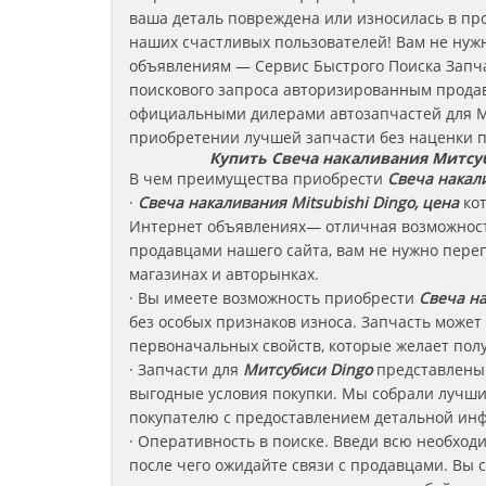
ваша деталь повреждена или износилась в пр
наших счастливых пользователей! Вам не нужн
объявлениям — Сервис Быстрого Поиска Запча
поискового запроса авторизированным продав
официальными дилерами автозапчастей для М
приобретении лучшей запчасти без наценки п
Купить Свеча накаливания Митсу
В чем преимущества приобрести
Свеча накал
·
Свеча накаливания Mitsubishi Dingo, цена
ко
Интернет объявлениях— отличная возможность
продавцами нашего сайта, вам не нужно пере
магазинах и авторынках.
· Вы имеете возможность приобрести
Свеча на
без особых признаков износа. Запчасть может
первоначальных свойств, которые желает полу
· Запчасти для
Митсубиси Dingo
представлены 
выгодные условия покупки. Мы собрали лучши
покупателю с предоставлением детальной инф
· Оперативность в поиске. Введи всю необход
после чего ожидайте связи с продавцами. Вы 