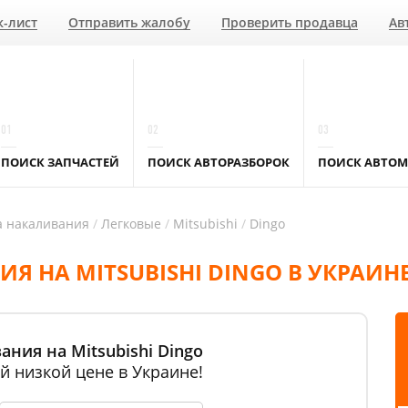
к-лист
Отправить жалобу
Проверить продавца
Ав
01
02
03
ПОИСК ЗАПЧАСТЕЙ
ПОИСК АВТОРАЗБОРОК
ПОИСК АВТОМ
а накаливания
Легковые
Mitsubishi
Dingo
Я НА MITSUBISHI DINGO В УКРАИН
ания на Mitsubishi Dingo
й низкой цене в Украине!