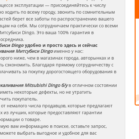
оцессе эксплуатации — присоединяйтесь к числу
о ходить по всему городу, звонить по сомнительным
стей берет все заботы по распространению вашего
цам на себя. Мы сотрудничаем практически со всеми
итсубиси Dingo
.
Это ваша 100% гарантия в
осредника.
биси Dingo
удобно и просто здесь и сейчас
ивания
Митсубиси
Dingo
именно у нас:
торого ниже, чем в магазинах города, авторынках и в
 сэкономить. Благодаря прямому сотрудничеству с
плачивать за покупку дорогостоящего оборудования в
каливания Mitsubishi Dingo б/у
в отличном состоянии
 иметь некоторые дефекты, но не утратить
чить покупатель.
от немалого числа продавцов, которые предлагают
х из лучших, которые предоставляют гарантии
ормации о товаре.
имую вам информацию в поиске, оставьте запрос,
сможете выбрать выгодное и удобное для вас