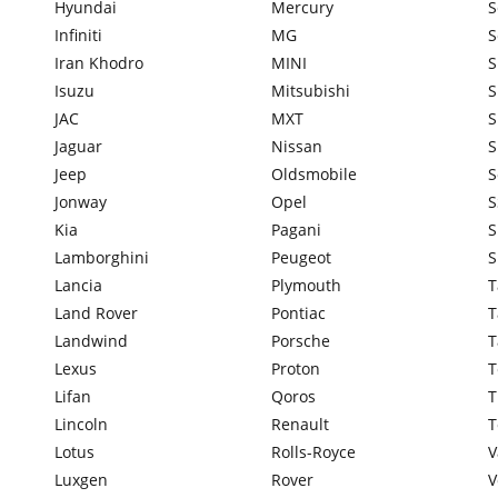
Hyundai
Mercury
S
Infiniti
MG
S
Iran Khodro
MINI
S
Isuzu
Mitsubishi
S
JAC
MXT
Jaguar
Nissan
S
Jeep
Oldsmobile
S
Jonway
Opel
S
Kia
Pagani
S
Lamborghini
Peugeot
S
Lancia
Plymouth
T
Land Rover
Pontiac
T
Landwind
Porsche
T
Lexus
Proton
T
Lifan
Qoros
T
Lincoln
Renault
T
Lotus
Rolls-Royce
V
Luxgen
Rover
V