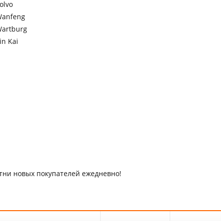
olvo
anfeng
artburg
in Kai
отни новых покупателей ежедневно!