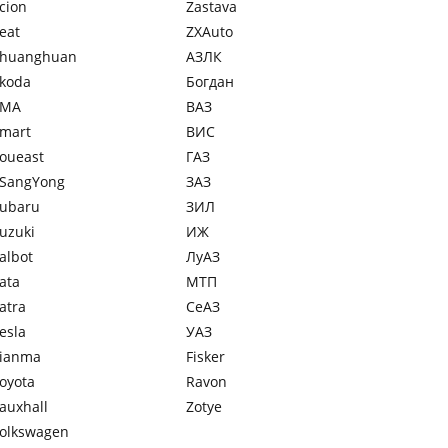
cion
Zastava
eat
ZXAuto
huanghuan
АЗЛК
koda
Богдан
SMA
ВАЗ
mart
ВИС
oueast
ГАЗ
SangYong
ЗАЗ
ubaru
ЗИЛ
uzuki
ИЖ
albot
ЛуАЗ
ata
МТП
atra
СеАЗ
esla
УАЗ
ianma
Fisker
oyota
Ravon
auxhall
Zotye
olkswagen