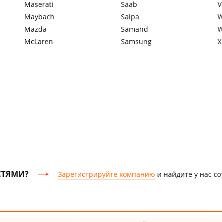
Maserati
Saab
V
Maybach
Saipa
W
Mazda
Samand
W
McLaren
Samsung
X
СТЯМИ?
Зарегистрируйте компанию
и найдите у нас с