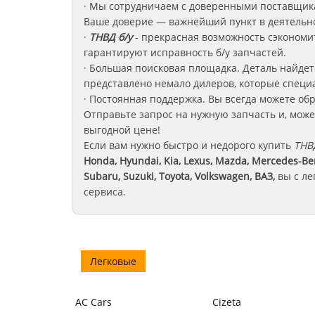
· Мы сотрудничаем с доверенными поставщика
Ваше доверие — важнейший пункт в деятельно
·
ТНВД б/у
-
прекрасная возможность сэкономит
гарантируют исправность б/у запчастей.
· Большая поисковая площадка. Деталь найдет
представлено немало дилеров, которые спец
· Постоянная поддержка. Вы всегда можете об
Отправьте запрос на нужную запчасть и, может
выгодной цене!
Если вам нужно быстро и недорого купить
ТН
Honda, Hyundai, Kia, Lexus, Mazda, Mercedes-Benz
Subaru, Suzuki, Toyota, Volkswagen, ВАЗ
,
вы с ле
сервиса.
Легковые
AC Cars
Cizeta