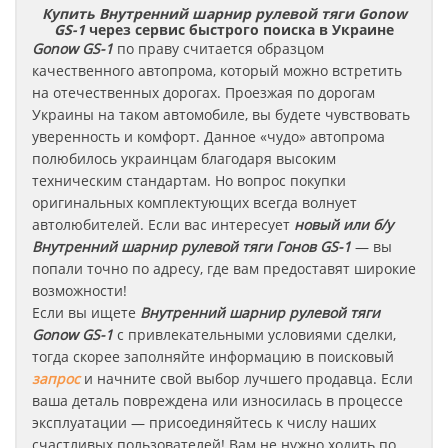
Купить Внутренний шарнир рулевой тяги Gonow
GS-1
через сервис быстрого поиска в Украине
Gonow
GS-1
по праву считается образцом
качественного автопрома, который можно встретить
на отечественных дорогах. Проезжая по дорогам
Украины на таком автомобиле, вы будете чувствовать
уверенность и комфорт. Данное «чудо» автопрома
полюбилось украинцам благодаря высоким
техническим стандартам. Но вопрос покупки
оригинальных комплектующих всегда волнует
автолюбителей. Если вас интересует
новый или б/у
Внутренний шарнир рулевой тяги
Гонов
GS-1
— вы
попали точно по адресу, где вам предоставят широкие
возможности!
Если вы ищете
Внутренний шарнир рулевой тяги
Gonow
GS-1
с привлекательными условиями сделки,
тогда скорее заполняйте информацию в поисковый
запрос
и начните свой выбор лучшего продавца. Если
ваша деталь повреждена или износилась в процессе
эксплуатации — присоединяйтесь к числу наших
счастливых пользователей! Вам не нужно ходить по