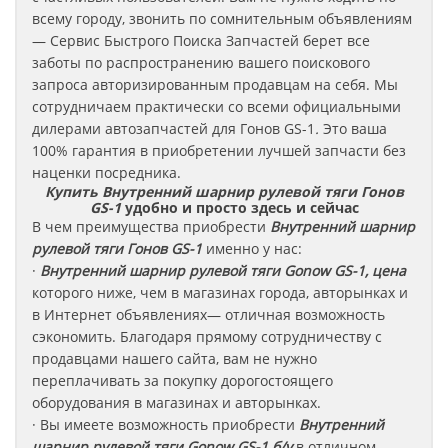
всему городу, звонить по сомнительным объявлениям
— Сервис Быстрого Поиска Запчастей берет все
заботы по распространению вашего поискового
запроса авторизированным продавцам на себя. Мы
сотрудничаем практически со всеми официальными
дилерами автозапчастей для Гонов GS-1
.
Это ваша
100% гарантия в приобретении лучшей запчасти без
наценки посредника.
Купить Внутренний шарнир рулевой тяги Гонов
GS-1
удобно и просто здесь и сейчас
В чем преимущества приобрести
Внутренний шарнир
рулевой тяги
Гонов
GS-1
именно у нас:
·
Внутренний шарнир рулевой тяги Gonow GS-1, цена
которого ниже, чем в магазинах города, авторынках и
в Интернет объявлениях— отличная возможность
сэкономить. Благодаря прямому сотрудничеству с
продавцами нашего сайта, вам не нужно
переплачивать за покупку дорогостоящего
оборудования в магазинах и авторынках.
· Вы имеете возможность приобрести
Внутренний
шарнир рулевой тяги Gonow GS-1 б/у
в отличном