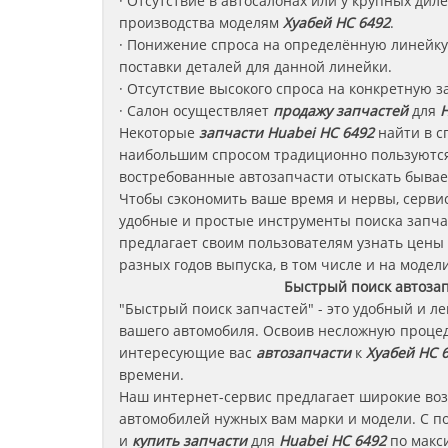
· Отсутствие в автосалонах или у крупных ди
производства моделям
Хуабей
HC 6492
.
· Понижение спроса на определённую линейку 
поставки деталей для данной линейки.
· Отсутствие высокого спроса на конкретную з
· Салон осуществляет
продажу запчастей
для
H
Некоторые
запчасти
Huabei HC 6492
найти в с
наибольшим спросом традиционно пользуются
востребованные автозапчасти отыскать бывае
Чтобы сэкономить ваше время и нервы, сервис
удобные и простые инструменты поиска запча
предлагает своим пользователям узнать цены
разных годов выпуска, в том числе и на модели
Быстрый поиск автоза
"Быстрый поиск запчастей" - это удобный и л
вашего автомобиля. Освоив несложную процед
интересующие вас
автозапчасти
к
Хуабей HC 
времени.
Наш интернет-сервис предлагает широкие во
автомобилей нужных вам марки и модели. С п
и
купить запчасти
для
Huabei HC 6492
по макси