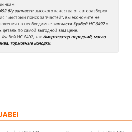
рынкам.
492
б/у запчасти
высокого качества от авторазборок
ис "Быстрый поиск запчастей", вы экономите не
едложения на необходимые
запчасти
Хуабей HC 6492
от
 деталь по самой выгодной вам цене.
и
Хуабей
HC 6492
,
как
Амортизатор передний
,
масло
лива
,
тормозные колодки
.
UABEI