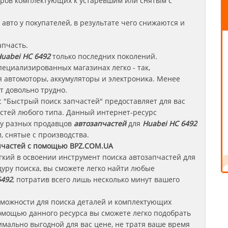
леров комплектующих к устаревшим или снятым с
авто у покупателей, в результате чего снижаются и
апчасть.
uabei HC 6492
только последних поколений.
пециализированных магазинах легко - так,
 автомоторы, аккумуляторы и электроника. Менее
т довольно трудно.
 "Быстрый поиск запчастей" предоставляет для вас
стей любого типа. Данный интернет-ресурс
 у разных продавцов
автозапчастей
для
Huabei HC 6492
, снятые с производства.
пчастей с помощью BPZ.COM.UA
егкий в освоении инструмент поиска автозапчастей для
уру поиска, вы сможете легко найти любые
6492
, потратив всего лишь несколько минут вашего
зможности для поиска деталей и комплектующих
омощью данного ресурса вы сможете легко подобрать
мально выгодной для вас цене, не тратя ваше время