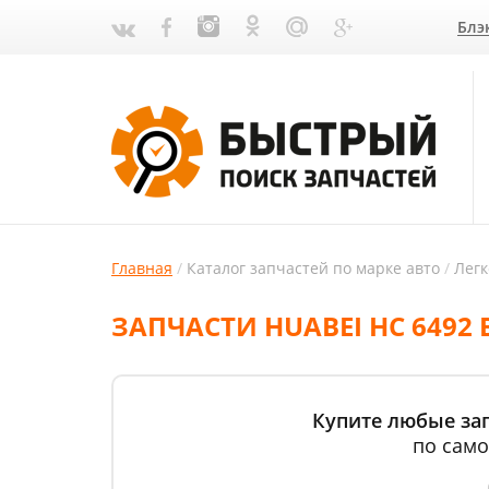
Блэ
Главная
Каталог запчастей по марке авто
Лег
ЗАПЧАСТИ HUABEI HC 6492 
Купите любые зап
по само