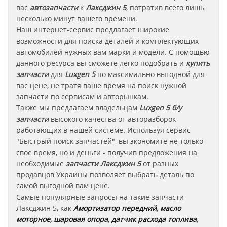
вас
автозапчасти
к
Лаксджин 5
, потратив всего лишь
несколько минут вашего времени.
Наш интернет-сервис предлагает широкие
возможности для поиска деталей и комплектующих
автомобилей нужных вам марки и модели. С помощью
данного ресурса вы сможете легко подобрать и
купить
запчасти
для
Luxgen 5
по максимально выгодной для
вас цене, не тратя ваше время на поиск нужной
запчасти по сервисам и авторынкам.
Также мы предлагаем владельцам
Luxgen 5
б/у
запчасти
высокого качества от авторазборок
работающих в нашей системе. Используя сервис
"Быстрый поиск запчастей", вы экономите не только
своё время, но и деньги - получив предложения на
необходимые
запчасти
Лаксджин 5
от разных
продавцов Украины позволяет выбрать деталь по
самой выгодной вам цене.
Самые популярные запросы на такие запчасти
Лаксджин
5
,
как
Амортизатор передний
,
масло
моторное
,
шаровая опора
,
датчик расхода топлива
,