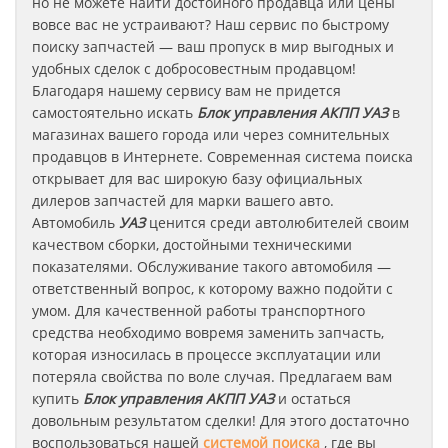
но не можете найти достойного продавца или цены
вовсе вас не устраивают? Наш сервис по быстрому
поиску запчастей — ваш пропуск в мир выгодных и
удобных сделок с добросовестным продавцом!
Благодаря нашему сервису вам не придется
самостоятельно искать
Блок управления АКПП
УАЗ
в
магазинах вашего города или через сомнительных
продавцов в Интернете. Современная система поиска
открывает для вас широкую базу официальных
дилеров запчастей для марки вашего авто.
Автомобиль
УАЗ
ценится среди автолюбителей своим
качеством сборки, достойными техническими
показателями. Обслуживание такого автомобиля —
ответственный вопрос, к которому важно подойти с
умом. Для качественной работы транспортного
средства необходимо вовремя заменить запчасть,
которая износилась в процессе эксплуатации или
потеряла свойства по воле случая. Предлагаем вам
купить
Блок управления АКПП
УАЗ
и остаться
довольным результатом сделки! Для этого достаточно
воспользоваться нашей
системой поиска
, где вы