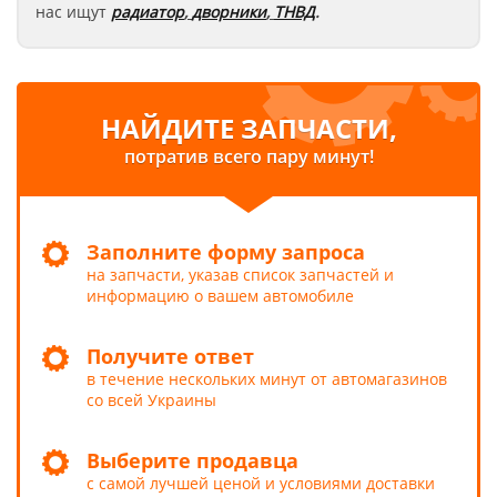
нас ищут
радиатор
,
дворники
,
ТНВД
.
НАЙДИТЕ ЗАПЧАСТИ,
потратив всего пару минут!
Заполните форму запроса
на запчасти, указав список запчастей и
информацию о вашем автомобиле
Получите ответ
в течение нескольких минут от автомагазинов
со всей Украины
Выберите продавца
с самой лучшей ценой и условиями доставки