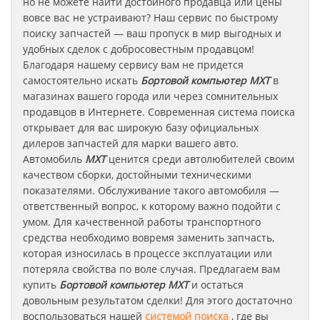
но не можете найти достойного продавца или цены
вовсе вас не устраивают? Наш сервис по быстрому
поиску запчастей — ваш пропуск в мир выгодных и
удобных сделок с добросовестным продавцом!
Благодаря нашему сервису вам не придется
самостоятельно искать
Бортовой компьютер
MXT
в
магазинах вашего города или через сомнительных
продавцов в Интернете. Современная система поиска
открывает для вас широкую базу официальных
дилеров запчастей для марки вашего авто.
Автомобиль
MXT
ценится среди автолюбителей своим
качеством сборки, достойными техническими
показателями. Обслуживание такого автомобиля —
ответственный вопрос, к которому важно подойти с
умом. Для качественной работы транспортного
средства необходимо вовремя заменить запчасть,
которая износилась в процессе эксплуатации или
потеряла свойства по воле случая. Предлагаем вам
купить
Бортовой компьютер
MXT
и остаться
довольным результатом сделки! Для этого достаточно
воспользоваться нашей
системой поиска
, где вы