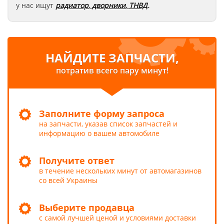
у нас ищут
радиатор
,
дворники
,
ТНВД
.
НАЙДИТЕ ЗАПЧАСТИ,
потратив всего пару минут!
Заполните форму запроса
на запчасти, указав список запчастей и
информацию о вашем автомобиле
Получите ответ
в течение нескольких минут от автомагазинов
со всей Украины
Выберите продавца
с самой лучшей ценой и условиями доставки