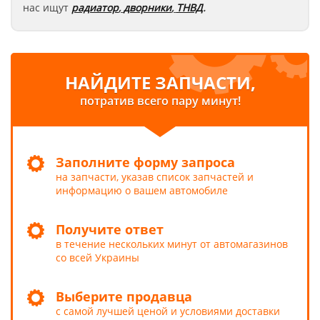
нас ищут
радиатор
,
дворники
,
ТНВД
.
НАЙДИТЕ ЗАПЧАСТИ,
потратив всего пару минут!
Заполните форму запроса
на запчасти, указав список запчастей и
информацию о вашем автомобиле
Получите ответ
в течение нескольких минут от автомагазинов
со всей Украины
Выберите продавца
с самой лучшей ценой и условиями доставки