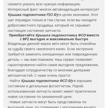
сможете указать всю нужную информацию.
Интересный факт: многих автовладельцев интересует
Крышка подлокотника FSO б/у
в целях экономии. Этот
шаг оправдан только в том случае, если вы находите
добросовестного продавца, который не скрывает
настоящее состояние запчасти.
Приобретайте
Крышка подлокотника ФСО
вместе
с BPZ выгодно и максимально быстро
Владельцы данной марки авто могут быть спокойны
за судьбу своего «железного коня». Если экстренно
требуется заменить изношенную или поврежденную
деталь — мы вам поможем. Наш сервис позволяет
гарантированно найти самое выгодное предложение,
благодаря сотрудничеству со многими дилерами
автозапчастей. С нами очень просто:
· Найти
Крышка подлокотника
ФСО
б/у
в хорошем
состоянии и детальным фотоотчетом. Порой,
использованная запчасть может имеет практически
новое состояние по заниженной цене.
· Новые запчасти могут быть представлены по
выгодной цене, по сравнению с магазинами вашего