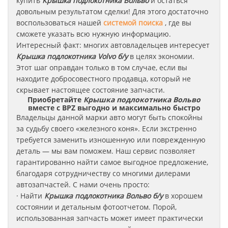
купить
Крышка подлокотника
Вольво
и остаться
довольным результатом сделки! Для этого достаточно
воспользоваться нашей
системой поиска
, где вы
сможете указать всю нужную информацию.
Интересный факт: многих автовладельцев интересует
Крышка подлокотника Volvo б/у
в целях экономии.
Этот шаг оправдан только в том случае, если вы
находите добросовестного продавца, который не
скрывает настоящее состояние запчасти.
Приобретайте
Крышка подлокотника Вольво
вместе с BPZ выгодно и максимально быстро
Владельцы данной марки авто могут быть спокойны
за судьбу своего «железного коня». Если экстренно
требуется заменить изношенную или поврежденную
деталь — мы вам поможем. Наш сервис позволяет
гарантированно найти самое выгодное предложение,
благодаря сотрудничеству со многими дилерами
автозапчастей. С нами очень просто:
· Найти
Крышка подлокотника
Вольво
б/у
в хорошем
состоянии и детальным фотоотчетом. Порой,
использованная запчасть может имеет практически