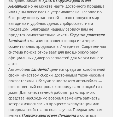
Вы давно желаете
купить Подушка двигателя
Лендвинд
, но не можете найти достойного продавца
или цены вовсе вас не устраивают? Наш сервис по
быстрому поиску запчастей — ваш пропуск в мир
выгодных и удобных сделок с добросовестным
продавцом! Благодаря нашему сервису вам не
придется самостоятельно искать
Подушка двигателя
Landwind
в магазинах вашего города или через
сомнительных продавцов в Интернете. Современная
система поиска открывает для вас широкую базу
официальных дилеров запчастей для марки вашего
авто.
Автомобиль
Landwind
ценится среди автолюбителей
своим качеством сборки, достойными техническими
показателями. Обслуживание такого автомобиля —
ответственный вопрос, к которому важно подойти с
умом. Для качественной работы транспортного
средства необходимо вовремя заменить запчасть,
которая износилась в процессе эксплуатации или
потеряла свойства по воле случая. Предлагаем вам
купить
Подушка двигателя
Лендвинд
и остаться