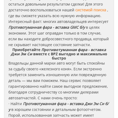
остаться довольным результатом сделки! Для этого
достаточно воспользоваться нашей
системой поиска
,
где вы сможете указать всю нужную информацию.
Интересный факт: многих автовладельцев интересует
Противотуманная фара - вставка GMC б/у
в целях
экономии. Этот шаг оправдан только в том случае,
если вы находите добросовестного продавца, который
не скрывает настоящее состояние запчасти.
Приобретайте
Противотуманная фара - вставка
Джи Эм Си
вместе с BPZ выгодно и максимально
быстро
Владельцы данной марки авто могут быть спокойны
за судьбу своего «железного коня». Если экстренно
требуется заменить изношенную или поврежденную
деталь — мы вам поможем. Наш сервис позволяет
гарантированно найти самое выгодное предложение,
благодаря сотрудничеству со многими дилерами
автозапчастей. С нами очень просто:
· Найти
Противотуманная фара - вставка
Джи Эм Си
б/
у
в хорошем состоянии и детальным фотоотчетом.
Порой, использованная запчасть может имеет