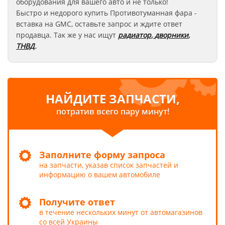
оборудования для вашего авто и не только!
Быстро и недорого купить Противотуманная фара -
вставка на GMC
, оставьте запрос
и ждите ответ
продавца. Так же у нас ищут
радиатор
,
дворники
,
ТНВД
.
НАЙДИТЕ ЗАПЧАСТИ,
потратив всего пару минут!
Заполните форму запроса
на запчасти, указав список запчастей и
информацию о вашем автомобиле
Получите ответ
в течение нескольких минут от автомагазинов
со всей Украины