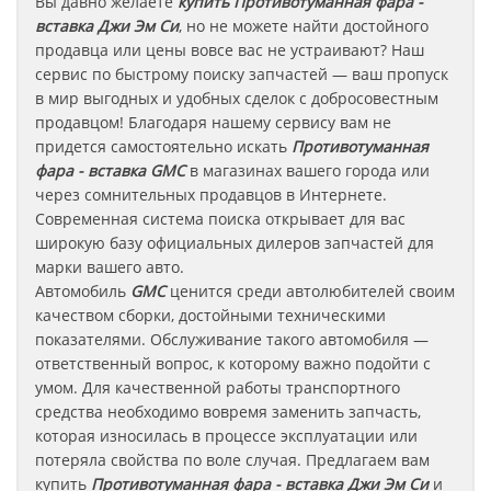
Вы давно желаете
купить Противотуманная фара -
вставка
Джи Эм Си
, но не можете найти достойного
продавца или цены вовсе вас не устраивают? Наш
сервис по быстрому поиску запчастей — ваш пропуск
в мир выгодных и удобных сделок с добросовестным
продавцом! Благодаря нашему сервису вам не
придется самостоятельно искать
Противотуманная
фара - вставка
GMC
в магазинах вашего города или
через сомнительных продавцов в Интернете.
Современная система поиска открывает для вас
широкую базу официальных дилеров запчастей для
марки вашего авто.
Автомобиль
GMC
ценится среди автолюбителей своим
качеством сборки, достойными техническими
показателями. Обслуживание такого автомобиля —
ответственный вопрос, к которому важно подойти с
умом. Для качественной работы транспортного
средства необходимо вовремя заменить запчасть,
которая износилась в процессе эксплуатации или
потеряла свойства по воле случая. Предлагаем вам
купить
Противотуманная фара - вставка
Джи Эм Си
и