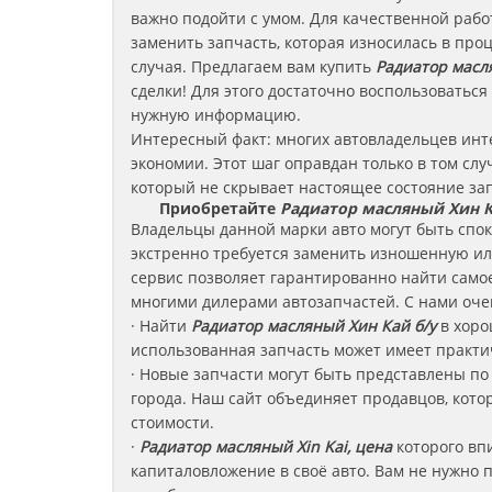
важно подойти с умом. Для качественной раб
заменить запчасть, которая износилась в про
случая. Предлагаем вам купить
Радиатор мас
сделки! Для этого достаточно воспользоватьс
нужную информацию.
Интересный факт: многих автовладельцев ин
экономии. Этот шаг оправдан только в том слу
который не скрывает настоящее состояние за
Приобретайте
Радиатор масляный Хин 
Владельцы данной марки авто могут быть споко
экстренно требуется заменить изношенную и
сервис позволяет гарантированно найти само
многими дилерами автозапчастей. С нами оче
· Найти
Радиатор масляный
Хин Кай
б/у
в хоро
использованная запчасть может имеет практи
· Новые запчасти могут быть представлены по
города. Наш сайт объединяет продавцов, кот
стоимости.
·
Радиатор масляный Xin Kai, цена
которого вп
капиталовложение в своё авто. Вам не нужно