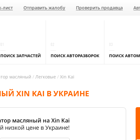
к-лист
Отправить жалобу
Проверить продавца
Ав
01
02
03
ПОИСК ЗАПЧАСТЕЙ
ПОИСК АВТОРАЗБОРОК
ПОИСК АВТОМ
атор масляный
Легковые
Xin Kai
Й XIN KAI В УКРАИНЕ
тор масляный на Xin Kai
й низкой цене в Украине!