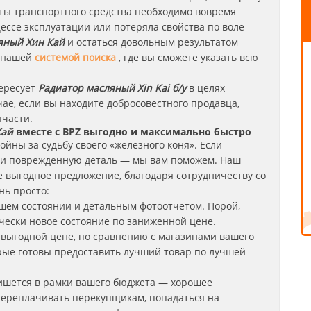
оты транспортного средства необходимо вовремя
цессе эксплуатации или потеряла свойства по воле
ляный
Хин Кай
и остаться довольным результатом
я нашей
системой поиска
, где вы сможете указать всю
тересует
Радиатор масляный Xin Kai б/у
в целях
чае, если вы находите добросовестного продавца,
пчасти.
Кай
вместе с BPZ выгодно и максимально быстро
йны за судьбу своего «железного коня». Если
ли поврежденную деталь — мы вам поможем. Наш
е выгодное предложение, благодаря сотрудничеству со
нь просто:
шем состоянии и детальным фотоотчетом. Порой,
чески новое состояние по заниженной цене.
 выгодной цене, по сравнению с магазинами вашего
орые готовы предоставить лучший товар по лучшей
ишется в рамки вашего бюджета — хорошее
 переплачивать перекупщикам, попадаться на