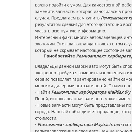
важно подойти с умом. Для качественной раб
заменить запчасть, которая износилась в про
случая. Предлагаем вам купить
Ремкомплект к
результатом сделки! Для этого достаточно во
указать всю нужную информацию.
Интересный факт: многих автовладельцев ин
экономии. Этот шаг оправдан только в том слу
который не скрывает настоящее состояние за
Приобретайте
Ремкомплект карбюрато
Владельцы данной марки авто могут быть споко
экстренно требуется заменить изношенную и
сервис позволяет гарантированно найти само
многими дилерами автозапчастей. С нами оче
· Найти
Ремкомплект карбюратора
Майбах
б/у
Порой, использованная запчасть может имеет
· Новые запчасти могут быть представлены по
города. Наш сайт объединяет продавцов, кот
стоимости.
·
Ремкомплект карбюратора Maybach, цена
кот
капиталовложение в своё авто. Вам не нужно