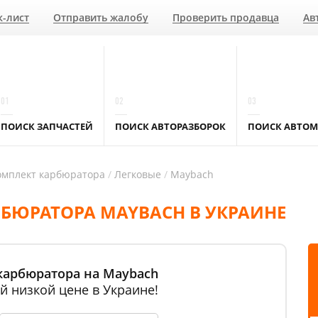
к-лист
Отправить жалобу
Проверить продавца
Ав
01
02
03
ПОИСК ЗАПЧАСТЕЙ
ПОИСК АВТОРАЗБОРОК
ПОИСК АВТОМ
омплект карбюратора
Легковые
Maybach
БЮРАТОРА MAYBACH В УКРАИНЕ
карбюратора на Maybach
й низкой цене в Украине!