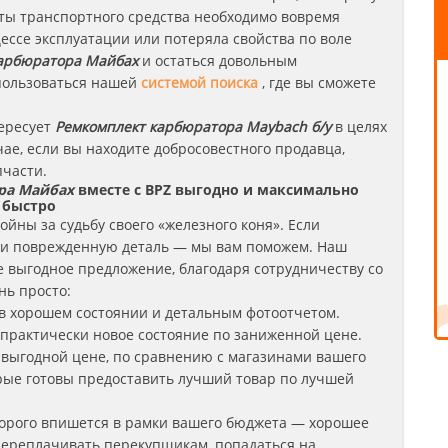
оты транспортного средства необходимо вовремя
цессе эксплуатации или потеряла свойства по воле
арбюратора
Майбах
и остаться довольным
спользоваться нашей
системой поиска
, где вы сможете
тересует
Ремкомплект карбюратора Maybach б/у
в целях
чае, если вы находите добросовестного продавца,
пчасти.
ра Майбах
вместе с BPZ выгодно и максимально
быстро
йны за судьбу своего «железного коня». Если
ли поврежденную деталь — мы вам поможем. Наш
е выгодное предложение, благодаря сотрудничеству со
нь просто:
в хорошем состоянии и детальным фотоотчетом.
 практически новое состояние по заниженной цене.
 выгодной цене, по сравнению с магазинами вашего
орые готовы предоставить лучший товар по лучшей
орого впишется в рамки вашего бюджета — хорошее
 переплачивать перекупщикам, попадаться на