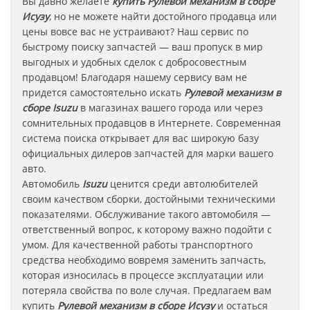
Вы давно желаете
купить Рулевой механизм в сборе
Исузу
, но не можете найти достойного продавца или
цены вовсе вас не устраивают? Наш сервис по
быстрому поиску запчастей — ваш пропуск в мир
выгодных и удобных сделок с добросовестным
продавцом! Благодаря нашему сервису вам не
придется самостоятельно искать
Рулевой механизм в
сборе
Isuzu
в магазинах вашего города или через
сомнительных продавцов в Интернете. Современная
система поиска открывает для вас широкую базу
официальных дилеров запчастей для марки вашего
авто.
Автомобиль
Isuzu
ценится среди автолюбителей
своим качеством сборки, достойными техническими
показателями. Обслуживание такого автомобиля —
ответственный вопрос, к которому важно подойти с
умом. Для качественной работы транспортного
средства необходимо вовремя заменить запчасть,
которая износилась в процессе эксплуатации или
потеряла свойства по воле случая. Предлагаем вам
купить
Рулевой механизм в сборе
Исузу
и остаться