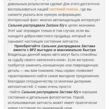
довольным результатом сделки! Для этого достаточно
воспользоваться нашей
системой поиска
, где вы
сможете указать всю нужную информацию.
Интересный факт: многих автовладельцев интересует
Сальник распредвала Zastava б/у
в целях экономии.
Этот шаг оправдан только в том случае, если вы
находите добросовестного продавца, который не
скрывает настоящее состояние запчасти.
Приобретайте
Сальник распредвала Застава
вместе с BPZ выгодно и максимально быстро
Владельцы данной марки авто могут быть спокойны
за судьбу своего «железного коня». Если экстренно
требуется заменить изношенную или поврежденную
деталь — мы вам поможем. Наш сервис позволяет
гарантированно найти самое выгодное предложение,
благодаря сотрудничеству со многими дилерами
автозапчастей. С нами очень просто:
· Найти
Сальник распредвала
Застава
б/у
в хорошем
состоянии и детальным фотоотчетом. Порой,
использованная запчасть может имеет практически
новое состояние по заниженной цене.