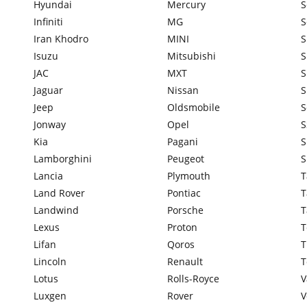
Hyundai
Mercury
S
Infiniti
MG
S
Iran Khodro
MINI
S
Isuzu
Mitsubishi
S
JAC
MXT
Jaguar
Nissan
S
Jeep
Oldsmobile
S
Jonway
Opel
S
Kia
Pagani
S
Lamborghini
Peugeot
S
Lancia
Plymouth
T
Land Rover
Pontiac
T
Landwind
Porsche
T
Lexus
Proton
T
Lifan
Qoros
T
Lincoln
Renault
T
Lotus
Rolls-Royce
V
Luxgen
Rover
V