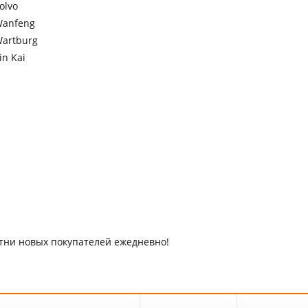
olvo
anfeng
artburg
in Kai
отни новых покупателей ежедневно!