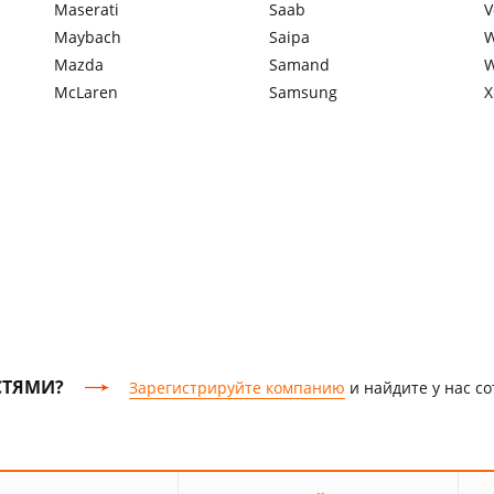
Maserati
Saab
V
Maybach
Saipa
W
Mazda
Samand
W
McLaren
Samsung
X
СТЯМИ?
Зарегистрируйте компанию
и найдите у нас с