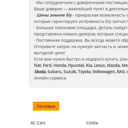
· Мы сотрудничаем с доверенными поставщика
Ваше доверие — важнейший пункт в деятельно
·
Шины зимние б/у
-
прекрасная возможность с
которые гарантируют исправность б/у запчаст
· Большая поисковая площадка. Деталь найдет
представлено немало дилеров, которые спец
· Постоянная поддержка. Вы всегда можете об
Отправьте запрос на нужную запчасть и, может
выгодной цене!
Если вам нужно быстро и недорого купить
Шин
Fiat, Ford, Honda, Hyundai, Kia, Lexus, Mazda, Me
Skoda
, Subaru, Suzuki, Toyota, Volkswagen, ВАЗ
,
в
онлайн-сервиса.
Легковые
AC Cars
Cizeta