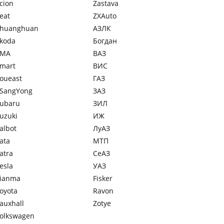
cion
Zastava
eat
ZXAuto
huanghuan
АЗЛК
koda
Богдан
SMA
ВАЗ
mart
ВИС
oueast
ГАЗ
SangYong
ЗАЗ
ubaru
ЗИЛ
uzuki
ИЖ
albot
ЛуАЗ
ata
МТП
atra
СеАЗ
esla
УАЗ
ianma
Fisker
oyota
Ravon
auxhall
Zotye
olkswagen