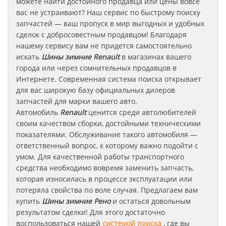
можете найти достойного продавца или цены вовсе
вас не устраивают? Наш сервис по быстрому поиску
запчастей — ваш пропуск в мир выгодных и удобных
сделок с добросовестным продавцом! Благодаря
нашему сервису вам не придется самостоятельно
искать
Шины зимние
Renault
в магазинах вашего
города или через сомнительных продавцов в
Интернете. Современная система поиска открывает
для вас широкую базу официальных дилеров
запчастей для марки вашего авто.
Автомобиль
Renault
ценится среди автолюбителей
своим качеством сборки, достойными техническими
показателями. Обслуживание такого автомобиля —
ответственный вопрос, к которому важно подойти с
умом. Для качественной работы транспортного
средства необходимо вовремя заменить запчасть,
которая износилась в процессе эксплуатации или
потеряла свойства по воле случая. Предлагаем вам
купить
Шины зимние
Рено
и остаться довольным
результатом сделки! Для этого достаточно
воспользоваться нашей
системой поиска
, где вы