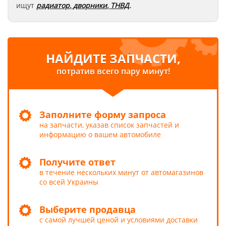
ищут
радиатор
,
дворники
,
ТНВД
.
НАЙДИТЕ ЗАПЧАСТИ,
потратив всего пару минут!
Заполните форму запроса
на запчасти, указав список запчастей и
информацию о вашем автомобиле
Получите ответ
в течение нескольких минут от автомагазинов
со всей Украины
Выберите продавца
с самой лучшей ценой и условиями доставки