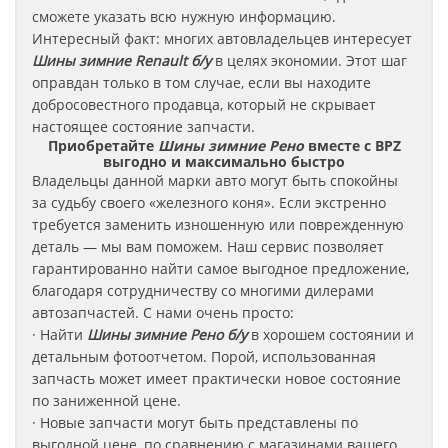
сможете указать всю нужную информацию.
Интересный факт: многих автовладельцев интересует
Шины зимние Renault б/у
в целях экономии. Этот шаг
оправдан только в том случае, если вы находите
добросовестного продавца, который не скрывает
настоящее состояние запчасти.
Приобретайте
Шины зимние Рено
вместе с BPZ
выгодно и максимально быстро
Владельцы данной марки авто могут быть спокойны
за судьбу своего «железного коня». Если экстренно
требуется заменить изношенную или поврежденную
деталь — мы вам поможем. Наш сервис позволяет
гарантированно найти самое выгодное предложение,
благодаря сотрудничеству со многими дилерами
автозапчастей. С нами очень просто:
· Найти
Шины зимние
Рено
б/у
в хорошем состоянии и
детальным фотоотчетом. Порой, использованная
запчасть может имеет практически новое состояние
по заниженной цене.
· Новые запчасти могут быть представлены по
выгодной цене, по сравнению с магазинами вашего