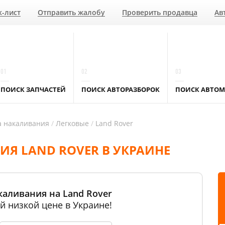
к-лист
Отправить жалобу
Проверить продавца
Ав
01
02
03
ПОИСК ЗАПЧАСТЕЙ
ПОИСК АВТОРАЗБОРОК
ПОИСК АВТОМ
а накаливания
Легковые
Land Rover
ИЯ LAND ROVER В УКРАИНЕ
каливания на Land Rover
й низкой цене в Украине!