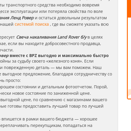
оты транспортного средства необходимо вовремя
цессе эксплуатации или потеряла свойства по воле
ания
Ленд Ровер
и остаться довольным результатом
я нашей
системой поиска
, где вы сможете указать всю
тересует
Свеча накаливания Land Rover б/у
в целях
чае, если вы находите добросовестного продавца,
пчасти.
овер
вместе с BPZ выгодно и максимально быстро
йны за судьбу своего «железного коня». Если
ли поврежденную деталь — мы вам поможем. Наш
е выгодное предложение, благодаря сотрудничеству со
нь просто:
орошем состоянии и детальным фотоотчетом. Порой,
чески новое состояние по заниженной цене.
 выгодной цене, по сравнению с магазинами вашего
орые готовы предоставить лучший товар по лучшей
о впишется в рамки вашего бюджета — хорошее
 переплачивать перекупщикам, попадаться на