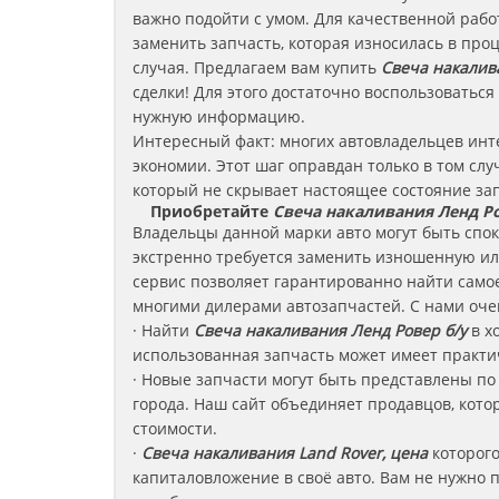
важно подойти с умом. Для качественной раб
заменить запчасть, которая износилась в про
случая. Предлагаем вам купить
Свеча накалив
сделки! Для этого достаточно воспользоватьс
нужную информацию.
Интересный факт: многих автовладельцев ин
экономии. Этот шаг оправдан только в том слу
который не скрывает настоящее состояние за
Приобретайте
Свеча накаливания Ленд Р
Владельцы данной марки авто могут быть споко
экстренно требуется заменить изношенную и
сервис позволяет гарантированно найти само
многими дилерами автозапчастей. С нами оче
· Найти
Свеча накаливания
Ленд Ровер
б/у
в х
использованная запчасть может имеет практи
· Новые запчасти могут быть представлены по
города. Наш сайт объединяет продавцов, кот
стоимости.
·
Свеча накаливания Land Rover, цена
которог
капиталовложение в своё авто. Вам не нужно