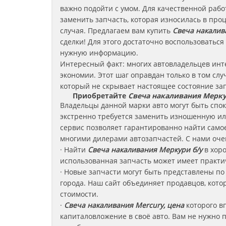
важно подойти с умом. Для качественной раб
заменить запчасть, которая износилась в про
случая. Предлагаем вам купить
Свеча накалив
сделки! Для этого достаточно воспользоватьс
нужную информацию.
Интересный факт: многих автовладельцев ин
экономии. Этот шаг оправдан только в том слу
который не скрывает настоящее состояние за
Приобретайте
Свеча накаливания Мерк
Владельцы данной марки авто могут быть споко
экстренно требуется заменить изношенную и
сервис позволяет гарантированно найти само
многими дилерами автозапчастей. С нами оче
· Найти
Свеча накаливания
Меркури
б/у
в хор
использованная запчасть может имеет практи
· Новые запчасти могут быть представлены по
города. Наш сайт объединяет продавцов, кот
стоимости.
·
Свеча накаливания Mercury, цена
которого в
капиталовложение в своё авто. Вам не нужно