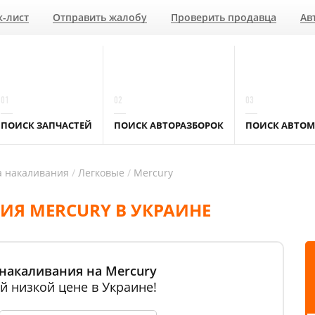
к-лист
Отправить жалобу
Проверить продавца
Ав
01
02
03
ПОИСК ЗАПЧАСТЕЙ
ПОИСК АВТОРАЗБОРОК
ПОИСК АВТОМ
а накаливания
Легковые
Mercury
ИЯ MERCURY В УКРАИНЕ
 накаливания на Mercury
й низкой цене в Украине!