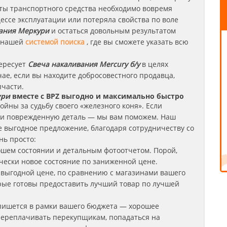
оты транспортного средства необходимо вовремя
цессе эксплуатации или потеряла свойства по воле
ания
Меркури
и остаться довольным результатом
я нашей
системой поиска
, где вы сможете указать всю
тересует
Свеча накаливания Mercury б/у
в целях
чае, если вы находите добросовестного продавца,
пчасти.
ури
вместе с BPZ выгодно и максимально быстро
йны за судьбу своего «железного коня». Если
ли поврежденную деталь — мы вам поможем. Наш
е выгодное предложение, благодаря сотрудничеству со
нь просто:
ошем состоянии и детальным фотоотчетом. Порой,
чески новое состояние по заниженной цене.
 выгодной цене, по сравнению с магазинами вашего
орые готовы предоставить лучший товар по лучшей
пишется в рамки вашего бюджета — хорошее
 переплачивать перекупщикам, попадаться на