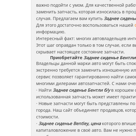
важно подойти с умом. Для качественной раб
заменить запчасть, которая износилась в про
случая. Предлагаем вам купить
Заднее сидень
Для этого достаточно воспользоваться нашей
информацию.
Интересный факт: многих автовладельцев ин
Этот шаг оправдан только в том случае, если 
скрывает настоящее состояние запчасти.
Приобретайте
Заднее сиденье Бентли
Владельцы данной марки авто могут быть споко
экстренно требуется заменить изношенную и
сервис позволяет гарантированно найти само
многими дилерами автозапчастей. С нами оче
· Найти
Заднее сиденье
Бентли
б/у
в хорошем 
использованная запчасть может имеет практи
· Новые запчасти могут быть представлены по
города. Наш сайт объединяет продавцов, кот
стоимости.
·
Заднее сиденье Bentley, цена
которого впише
капиталовложение в своё авто. Вам не нужно