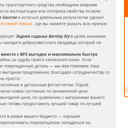
оты транспортного средства необходимо вовремя
цессе эксплуатации или потеряла свойства по воле
е
Бентли
и остаться довольным результатом сделки!
системой поиска
, где вы сможете указать всю нужную
тересует
Заднее сиденье Bentley б/у
в целях экономии.
вы находите добросовестного продавца, который не
вместе с BPZ выгодно и максимально быстро
йны за судьбу своего «железного коня». Если
ли поврежденную деталь — мы вам поможем. Наш
е выгодное предложение, благодаря сотрудничеству со
нь просто:
состоянии и детальным фотоотчетом. Порой,
чески новое состояние по заниженной цене.
 выгодной цене, по сравнению с магазинами вашего
орые готовы предоставить лучший товар по лучшей
тся в рамки вашего бюджета — хорошее
 переплачивать перекупщикам, попадаться на