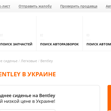
к-лист
Отправить жалобу
Проверить продавца
Ав
01
02
03
ПОИСК ЗАПЧАСТЕЙ
ПОИСК АВТОРАЗБОРОК
ПОИСК АВТОМ
ее сиденье
Легковые
Bentley
ENTLEY В УКРАИНЕ
днее сиденье на Bentley
й низкой цене в Украине!