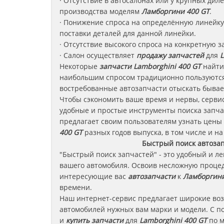
· Отсутствие в автосалонах или у крупных ди
производства моделям
Ламборгини
400 GT
.
· Понижение спроса на определённую линейку 
поставки деталей для данной линейки.
· Отсутствие высокого спроса на конкретную з
· Салон осуществляет
продажу запчастей
для
L
Некоторые
запчасти
Lamborghini 400 GT
найти 
наибольшим спросом традиционно пользуются
востребованные автозапчасти отыскать бывае
Чтобы сэкономить ваше время и нервы, сервис
удобные и простые инструменты поиска запча
предлагает своим пользователям узнать цены
400 GT
разных годов выпуска, в том числе и на
Быстрый поиск автоза
"Быстрый поиск запчастей" - это удобный и л
вашего автомобиля. Освоив несложную процед
интересующие вас
автозапчасти
к
Ламборгини
времени.
Наш интернет-сервис предлагает широкие во
автомобилей нужных вам марки и модели. С п
и
купить запчасти
для
Lamborghini 400 GT
по м