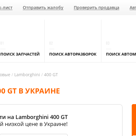
к-лист
Отправить жалобу
Проверить продавца
Ав
01
02
03
ПОИСК ЗАПЧАСТЕЙ
ПОИСК АВТОРАЗБОРОК
ПОИСК АВТОМ
ковые
Lamborghini
400 GT
0 GT В УКРАИНЕ
и на Lamborghini 400 GT
й низкой цене в Украине!