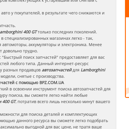
леров комплектующих к устаревшим или снятым с
авто у покупателей, в результате чего снижаются и
апчасть.
amborghini 400 GT
только последних поколений.
в специализированных магазинах легко - так,
 автомоторы, аккумуляторы и электроника. Менее
т довольно трудно.
 "Быстрый поиск запчастей" предоставляет для вас
стей любого типа. Данный интернет-ресурс
 у разных продавцов
автозапчастей
для
Lamborghini
 модели, снятые с производства.
пчастей с помощью BPZ.COM.UA
егкий в освоении инструмент поиска автозапчастей для
уру поиска, вы сможете легко найти любые
 400 GT
, потратив всего лишь несколько минут вашего
зможности для поиска деталей и комплектующих
омощью данного ресурса вы сможете легко подобрать
аксимально выгодной для вас цене, не тратя ваше