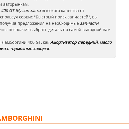
 и авторынкам.
 400 GT
б/у запчасти
высокого качества от
спользуя сервис "Быстрый поиск запчастей", вы
 - получив предложения на необходимые
запчасти
ины позволяет выбрать деталь по самой выгодной вам
и
Ламборгини
400 GT
,
как
Амортизатор передний
,
масло
лива
,
тормозные колодки
.
AMBORGHINI