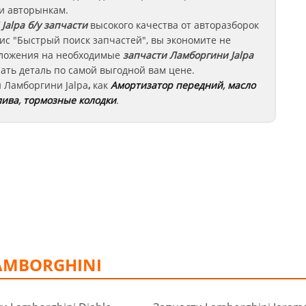
 и авторынкам.
 Jalpa
б/у запчасти
высокого качества от авторазборок
ис "Быстрый поиск запчастей", вы экономите не
едложения на необходимые
запчасти
Ламборгини Jalpa
ать деталь по самой выгодной вам цене.
и
Ламборгини
Jalpa
,
как
Амортизатор передний
,
масло
лива
,
тормозные колодки
.
AMBORGHINI