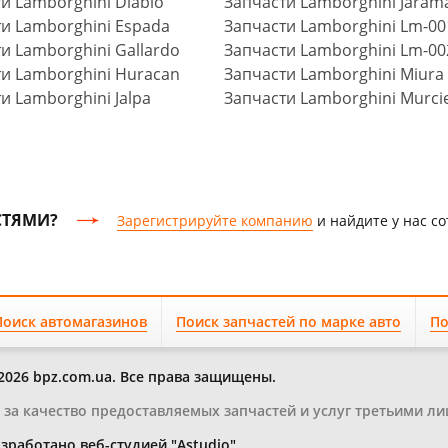
и Lamborghini Diablo
Запчасти Lamborghini Jaram
и Lamborghini Espada
Запчасти Lamborghini Lm-00
и Lamborghini Gallardo
Запчасти Lamborghini Lm-00
и Lamborghini Huracan
Запчасти Lamborghini Miura
и Lamborghini Jalpa
Запчасти Lamborghini Murci
СТЯМИ?
Зарегистрируйте компанию
и найдите у нас с
Поиск автомагазинов
Поиск запчастей по марке авто
По
2026 bpz.com.ua. Все права защищены.
и за качество предоставляемых запчастей и услуг третьими ли
зработано веб-студией "Astudio"