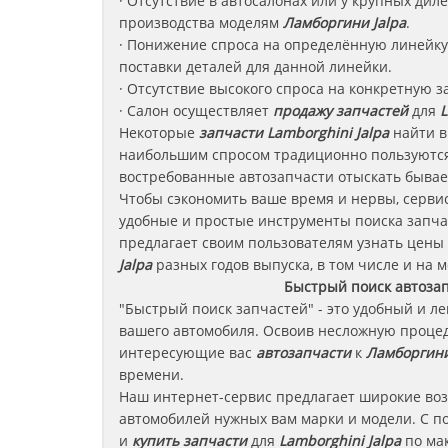
· Отсутствие в автосалонах или у крупных ди
производства моделям
Ламборгини
Jalpa
.
· Понижение спроса на определённую линейку 
поставки деталей для данной линейки.
· Отсутствие высокого спроса на конкретную з
· Салон осуществляет
продажу запчастей
для
L
Некоторые
запчасти
Lamborghini Jalpa
найти в
наибольшим спросом традиционно пользуются
востребованные автозапчасти отыскать бывае
Чтобы сэкономить ваше время и нервы, сервис
удобные и простые инструменты поиска запча
предлагает своим пользователям узнать цены
Jalpa
разных годов выпуска, в том числе и на м
Быстрый поиск автоза
"Быстрый поиск запчастей" - это удобный и л
вашего автомобиля. Освоив несложную процед
интересующие вас
автозапчасти
к
Ламборгини
времени.
Наш интернет-сервис предлагает широкие во
автомобилей нужных вам марки и модели. С п
и
купить запчасти
для
Lamborghini Jalpa
по мак