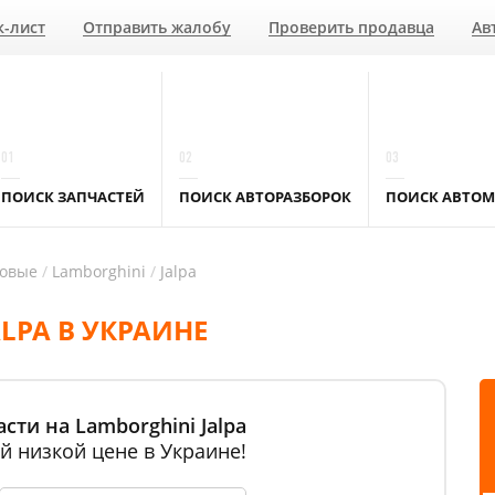
к-лист
Отправить жалобу
Проверить продавца
Ав
01
02
03
ПОИСК ЗАПЧАСТЕЙ
ПОИСК АВТОРАЗБОРОК
ПОИСК АВТОМ
ковые
Lamborghini
Jalpa
LPA В УКРАИНЕ
сти на Lamborghini Jalpa
й низкой цене в Украине!