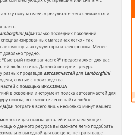
леров комплектующих к устаревшим или снятым с
авто у покупателей, в результате чего снижаются и
апчасть.
amborghini Jalpa
только последних поколений.
 специализированных магазинах легко - так,
 автомоторы, аккумуляторы и электроника. Менее
т довольно трудно.
 "Быстрый поиск запчастей" предоставляет для вас
стей любого типа. Данный интернет-ресурс
 у разных продавцов
автозапчастей
для
Lamborghini
одели, снятые с производства.
пчастей с помощью BPZ.COM.UA
егкий в освоении инструмент поиска автозапчастей для
уру поиска, вы сможете легко найти любые
 Jalpa
, потратив всего лишь несколько минут вашего
зможности для поиска деталей и комплектующих
омощью данного ресурса вы сможете легко подобрать
симально выгодной для вас цене, не тратя ваше