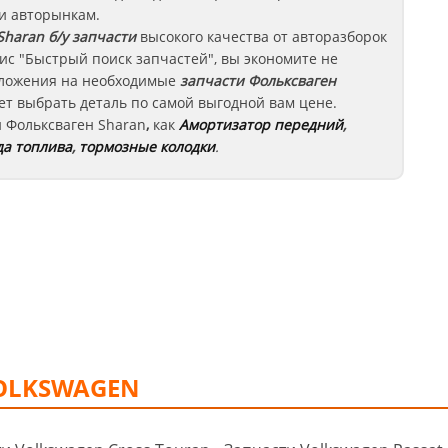
 и авторынкам.
Sharan
б/у запчасти
высокого качества от авторазборок
ис "Быстрый поиск запчастей", вы экономите не
едложения на необходимые
запчасти
Фольксваген
т выбрать деталь по самой выгодной вам цене.
и
Фольксваген
Sharan
,
как
Амортизатор передний
,
да топлива
,
тормозные колодки
.
OLKSWAGEN