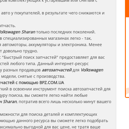
леров комплектующих к устаревшим или снятым с
авто у покупателей, в результате чего снижаются и
апчасть.
olkswagen Sharan
только последних поколений.
в специализированных магазинах легко - так,
 автомоторы, аккумуляторы и электроника. Менее
т довольно трудно.
 "Быстрый поиск запчастей" предоставляет для вас
стей любого типа. Данный интернет-ресурс
 у разных продавцов
автозапчастей
для
Volkswagen
 модели, снятые с производства.
пчастей с помощью BPZ.COM.UA
егкий в освоении инструмент поиска автозапчастей для
уру поиска, вы сможете легко найти любые
н Sharan
, потратив всего лишь несколько минут вашего
зможности для поиска деталей и комплектующих
омощью данного ресурса вы сможете легко подобрать
ксимально выгодной для вас цене, не тратя ваше