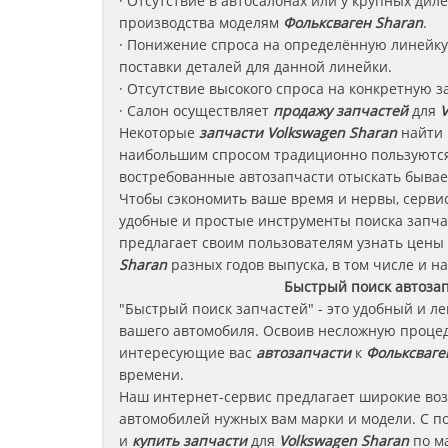
· Отсутствие в автосалонах или у крупных ди
производства моделям
Фольксваген
Sharan
.
· Понижение спроса на определённую линейку 
поставки деталей для данной линейки.
· Отсутствие высокого спроса на конкретную з
· Салон осуществляет
продажу запчастей
для
V
Некоторые
запчасти
Volkswagen Sharan
найти 
наибольшим спросом традиционно пользуются
востребованные автозапчасти отыскать бывае
Чтобы сэкономить ваше время и нервы, сервис
удобные и простые инструменты поиска запча
предлагает своим пользователям узнать цены
Sharan
разных годов выпуска, в том числе и на
Быстрый поиск автоза
"Быстрый поиск запчастей" - это удобный и л
вашего автомобиля. Освоив несложную процед
интересующие вас
автозапчасти
к
Фольксваге
времени.
Наш интернет-сервис предлагает широкие во
автомобилей нужных вам марки и модели. С п
и
купить запчасти
для
Volkswagen Sharan
по ма