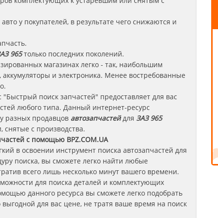
леров комплектующих к устаревшим или снятым с
авто у покупателей, в результате чего снижаются и
апчасть.
АЗ 965
только последних поколений.
зированных магазинах легко - так, наибольшим
 аккумуляторы и электроника. Менее востребованные
о.
 "Быстрый поиск запчастей" предоставляет для вас
стей любого типа. Данный интернет-ресурс
 у разных продавцов
автозапчастей
для
ЗАЗ 965
, снятые с производства.
пчастей с помощью BPZ.COM.UA
егкий в освоении инструмент поиска автозапчастей для
уру поиска, вы сможете легко найти любые
отратив всего лишь несколько минут вашего времени.
зможности для поиска деталей и комплектующих
омощью данного ресурса вы сможете легко подобрать
выгодной для вас цене, не тратя ваше время на поиск