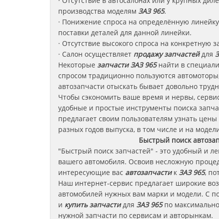
· Отсутствие в автосалонах или у крупных ди
производства моделям
ЗАЗ
965
.
· Понижение спроса на определённую линейку 
поставки деталей для данной линейки.
· Отсутствие высокого спроса на конкретную з
· Салон осуществляет
продажу запчастей
для
З
Некоторые
запчасти
ЗАЗ 965
найти в специали
спросом традиционно пользуются автомоторы,
автозапчасти отыскать бывает довольно трудн
Чтобы сэкономить ваше время и нервы, сервис
удобные и простые инструменты поиска запча
предлагает своим пользователям узнать цены
разных годов выпуска, в том числе и на модели
Быстрый поиск автоза
"Быстрый поиск запчастей" - это удобный и л
вашего автомобиля. Освоив несложную процед
интересующие вас
автозапчасти
к
ЗАЗ 965
, п
Наш интернет-сервис предлагает широкие во
автомобилей нужных вам марки и модели. С п
и
купить запчасти
для
ЗАЗ 965
по максимально 
нужной запчасти по сервисам и авторынкам.