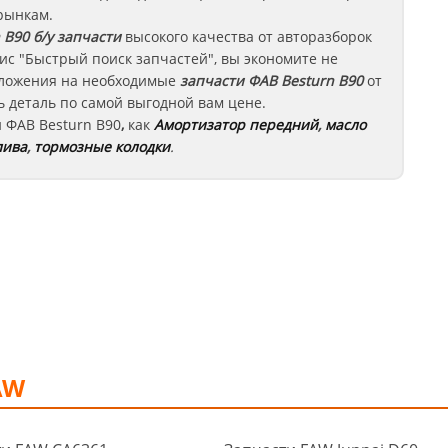
рынкам.
 B90
б/у запчасти
высокого качества от авторазборок
ис "Быстрый поиск запчастей", вы экономите не
едложения на необходимые
запчасти
ФАВ Besturn B90
от
 деталь по самой выгодной вам цене.
и
ФАВ
Besturn B90
,
как
Амортизатор передний
,
масло
лива
,
тормозные колодки
.
AW