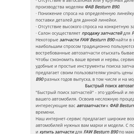
· Отсутствие в автосалонах или у крупных ди
производства моделям
ФАВ
Besturn B90
.
· Понижение спроса на определённую линейку 
поставки деталей для данной линейки.
· Отсутствие высокого спроса на конкретную з
· Салон осуществляет
продажу запчастей
для
F
Некоторые
запчасти
FAW Besturn B90
найти в 
наибольшим спросом традиционно пользуются
востребованные автозапчасти отыскать бывае
Чтобы сэкономить ваше время и нервы, сервис
удобные и простые инструменты поиска запча
предлагает своим пользователям узнать цены
B90
разных годов выпуска, в том числе и на мо
Быстрый поиск автоза
"Быстрый поиск запчастей" - это удобный и л
вашего автомобиля. Освоив несложную процед
интересующие вас
автозапчасти
к
ФАВ Bestur
времени.
Наш интернет-сервис предлагает широкие во
автомобилей нужных вам марки и модели. С п
и
купить запчасти
для
FAW Besturn B90
по макс