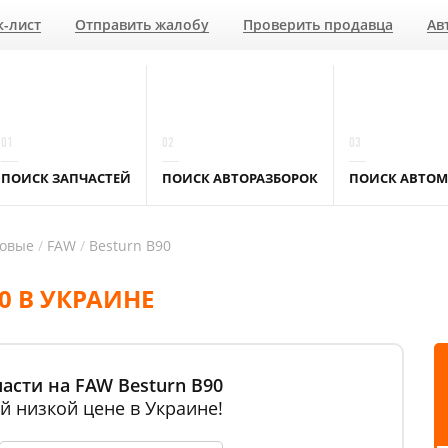
к-лист
Отправить жалобу
Проверить продавца
Ав
01
02
03
ПОИСК ЗАПЧАСТЕЙ
ПОИСК АВТОРАЗБОРОК
ПОИСК АВТОМ
ковые
FAW
Besturn B90
0 В УКРАИНЕ
асти на FAW Besturn B90
й низкой цене в Украине!