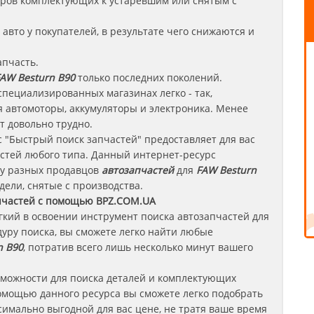
леров комплектующих к устаревшим или снятым с
авто у покупателей, в результате чего снижаются и
апчасть.
AW Besturn B90
только последних поколений.
специализированных магазинах легко - так,
 автомоторы, аккумуляторы и электроника. Менее
т довольно трудно.
 "Быстрый поиск запчастей" предоставляет для вас
стей любого типа. Данный интернет-ресурс
 у разных продавцов
автозапчастей
для
FAW Besturn
дели, снятые с производства.
пчастей с помощью BPZ.COM.UA
егкий в освоении инструмент поиска автозапчастей для
уру поиска, вы сможете легко найти любые
n B90
, потратив всего лишь несколько минут вашего
зможности для поиска деталей и комплектующих
омощью данного ресурса вы сможете легко подобрать
имально выгодной для вас цене, не тратя ваше время