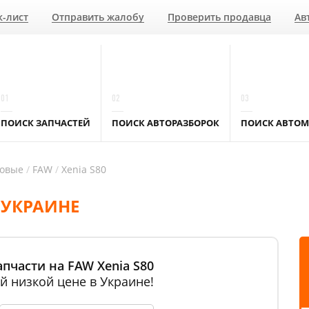
к-лист
Отправить жалобу
Проверить продавца
Ав
01
02
03
ПОИСК ЗАПЧАСТЕЙ
ПОИСК АВТОРАЗБОРОК
ПОИСК АВТОМ
ковые
FAW
Xenia S80
 УКРАИНЕ
пчасти на FAW Xenia S80
й низкой цене в Украине!