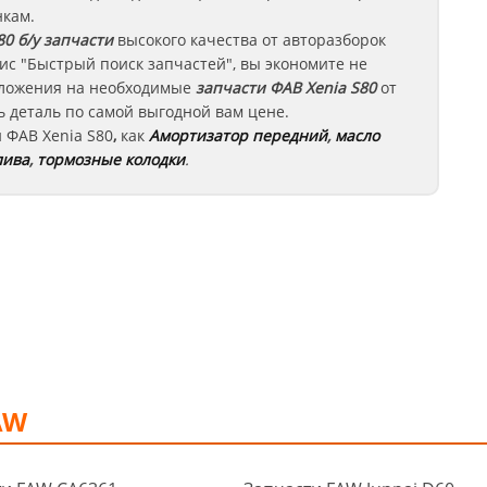
нкам.
80
б/у запчасти
высокого качества от авторазборок
ис "Быстрый поиск запчастей", вы экономите не
едложения на необходимые
запчасти
ФАВ Xenia S80
от
 деталь по самой выгодной вам цене.
и
ФАВ
Xenia S80
,
как
Амортизатор передний
,
масло
лива
,
тормозные колодки
.
AW