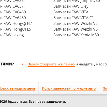
ти FAW CA6361
Запчасти FAW Junpai D60
ти FAW CA6371
Запчасти FAW Oley
ти FAW CA6460
Запчасти FAW VITA
ти FAW CA6480
Запчасти FAW VITA C1
ти FAW HongQi H7
Запчасти FAW Weizhi V2
и FAW HongQi L5
Запчасти FAW Weizhi V5
и FAW Jiaxing
Запчасти FAW Xenia M80
СТЯМИ?
Зарегистрируйте компанию
и найдите у нас с
Поиск автомагазинов
Поиск запчастей по марке авто
По
2026 bpz.com.ua. Все права защищены.