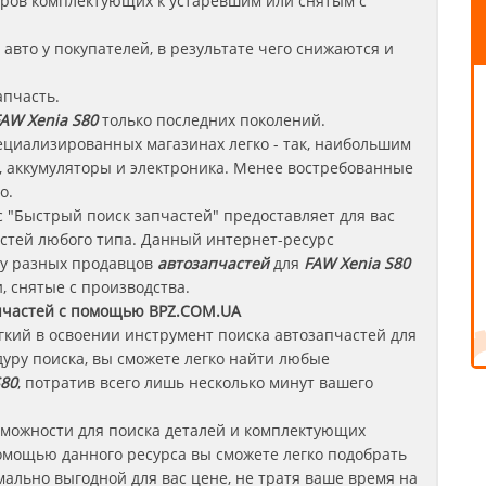
леров комплектующих к устаревшим или снятым с
авто у покупателей, в результате чего снижаются и
апчасть.
AW Xenia S80
только последних поколений.
ециализированных магазинах легко - так, наибольшим
 аккумуляторы и электроника. Менее востребованные
о.
 "Быстрый поиск запчастей" предоставляет для вас
стей любого типа. Данный интернет-ресурс
 у разных продавцов
автозапчастей
для
FAW Xenia S80
, снятые с производства.
пчастей с помощью BPZ.COM.UA
егкий в освоении инструмент поиска автозапчастей для
уру поиска, вы сможете легко найти любые
S80
, потратив всего лишь несколько минут вашего
зможности для поиска деталей и комплектующих
омощью данного ресурса вы сможете легко подобрать
ально выгодной для вас цене, не тратя ваше время на