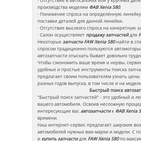
· Отсутствие в автосалонах или у крупных ди
производства моделям
ФАВ
Xenia S80
.
· Понижение спроса на определённую линейку 
поставки деталей для данной линейки.
· Отсутствие высокого спроса на конкретную з
· Салон осуществляет
продажу запчастей
для
F
Некоторые
запчасти
FAW Xenia S80
найти в сп
спросом традиционно пользуются автомоторы,
автозапчасти отыскать бывает довольно трудн
Чтобы сэкономить ваше время и нервы, сервис
удобные и простые инструменты поиска запча
предлагает своим пользователям узнать цены
разных годов выпуска, в том числе и на модели
Быстрый поиск автоза
"Быстрый поиск запчастей" - это удобный и л
вашего автомобиля. Освоив несложную процед
интересующие вас
автозапчасти
к
ФАВ Xenia 
времени.
Наш интернет-сервис предлагает широкие во
автомобилей нужных вам марки и модели. С п
и
купить запчасти
для
FAW Xenia S80
по максим