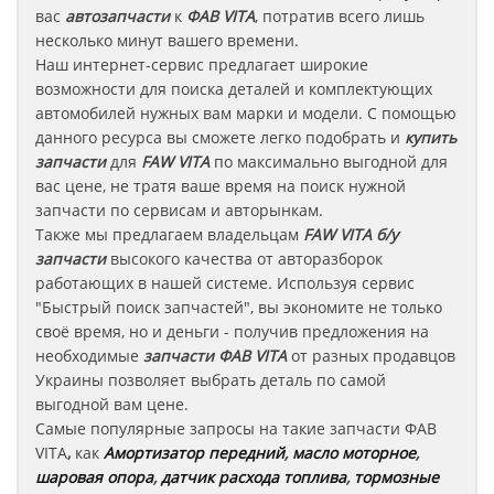
вас
автозапчасти
к
ФАВ VITA
, потратив всего лишь
несколько минут вашего времени.
Наш интернет-сервис предлагает широкие
возможности для поиска деталей и комплектующих
автомобилей нужных вам марки и модели. С помощью
данного ресурса вы сможете легко подобрать и
купить
запчасти
для
FAW VITA
по максимально выгодной для
вас цене, не тратя ваше время на поиск нужной
запчасти по сервисам и авторынкам.
Также мы предлагаем владельцам
FAW VITA
б/у
запчасти
высокого качества от авторазборок
работающих в нашей системе. Используя сервис
"Быстрый поиск запчастей", вы экономите не только
своё время, но и деньги - получив предложения на
необходимые
запчасти
ФАВ VITA
от разных продавцов
Украины позволяет выбрать деталь по самой
выгодной вам цене.
Самые популярные запросы на такие запчасти
ФАВ
VITA
,
как
Амортизатор передний
,
масло моторное
,
шаровая опора
,
датчик расхода топлива
,
тормозные