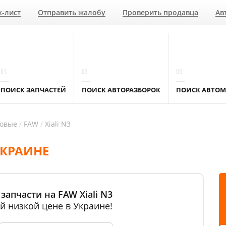
к-лист
Отправить жалобу
Проверить продавца
Ав
01
02
03
ПОИСК ЗАПЧАСТЕЙ
ПОИСК АВТОРАЗБОРОК
ПОИСК АВТОМ
ковые
FAW
Xiali N3
УКРАИНЕ
запчасти на FAW Xiali N3
й низкой цене в Украине!