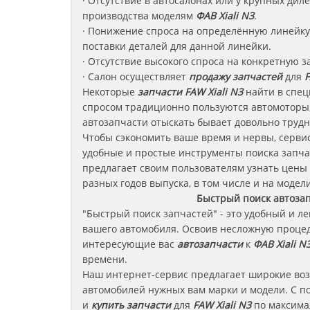
· Отсутствие в автосалонах или у крупных ди
производства моделям
ФАВ
Xiali N3
.
· Понижение спроса на определённую линейку 
поставки деталей для данной линейки.
· Отсутствие высокого спроса на конкретную з
· Салон осуществляет
продажу запчастей
для
F
Некоторые
запчасти
FAW Xiali N3
найти в спец
спросом традиционно пользуются автомоторы,
автозапчасти отыскать бывает довольно трудн
Чтобы сэкономить ваше время и нервы, сервис
удобные и простые инструменты поиска запча
предлагает своим пользователям узнать цены
разных годов выпуска, в том числе и на модели
Быстрый поиск автоза
"Быстрый поиск запчастей" - это удобный и л
вашего автомобиля. Освоив несложную процед
интересующие вас
автозапчасти
к
ФАВ Xiali N
времени.
Наш интернет-сервис предлагает широкие во
автомобилей нужных вам марки и модели. С п
и
купить запчасти
для
FAW Xiali N3
по максимал