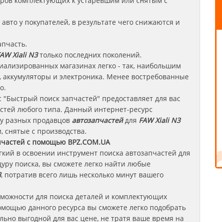
леров комплектующих к устаревшим или снятым с
авто у покупателей, в результате чего снижаются и
апчасть.
AW Xiali N3
только последних поколений.
иализированных магазинах легко - так, наибольшим
 аккумуляторы и электроника. Менее востребованные
о.
 "Быстрый поиск запчастей" предоставляет для вас
стей любого типа. Данный интернет-ресурс
 у разных продавцов
автозапчастей
для
FAW Xiali N3
, снятые с производства.
пчастей с помощью BPZ.COM.UA
егкий в освоении инструмент поиска автозапчастей для
уру поиска, вы сможете легко найти любые
3
, потратив всего лишь несколько минут вашего
зможности для поиска деталей и комплектующих
омощью данного ресурса вы сможете легко подобрать
ьно выгодной для вас цене, не тратя ваше время на