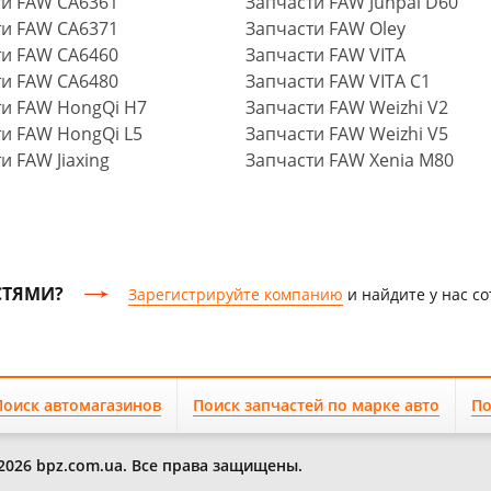
ти FAW CA6361
Запчасти FAW Junpai D60
ти FAW CA6371
Запчасти FAW Oley
ти FAW CA6460
Запчасти FAW VITA
ти FAW CA6480
Запчасти FAW VITA C1
ти FAW HongQi H7
Запчасти FAW Weizhi V2
и FAW HongQi L5
Запчасти FAW Weizhi V5
и FAW Jiaxing
Запчасти FAW Xenia M80
СТЯМИ?
Зарегистрируйте компанию
и найдите у нас с
Поиск автомагазинов
Поиск запчастей по марке авто
По
2026 bpz.com.ua. Все права защищены.