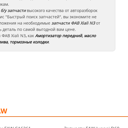
нкам.
б/у запчасти
высокого качества от авторазборок
ис "Быстрый поиск запчастей", вы экономите не
едложения на необходимые
запчасти
ФАВ Xiali N3
от
 деталь по самой выгодной вам цене.
и
ФАВ
Xiali N3
,
как
Амортизатор передний
,
масло
лива
,
тормозные колодки
.
AW