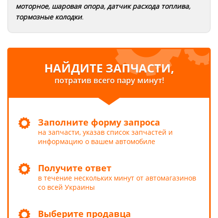
моторное
,
шаровая опора
,
датчик расхода топлива
,
тормозные колодки
.
НАЙДИТЕ ЗАПЧАСТИ,
потратив всего пару минут!
Заполните форму запроса
на запчасти, указав список запчастей и
информацию о вашем автомобиле
Получите ответ
в течение нескольких минут от автомагазинов
со всей Украины
Выберите продавца