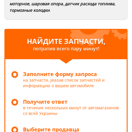
моторное
,
шаровая опора
,
датчик расхода топлива
,
тормозные колодки
.
НАЙДИТЕ ЗАПЧАСТИ,
потратив всего пару минут!
Заполните форму запроса
на запчасти, указав список запчастей и
информацию о вашем автомобиле
Получите ответ
в течение нескольких минут от автомагазинов
со всей Украины
Выберите продавца