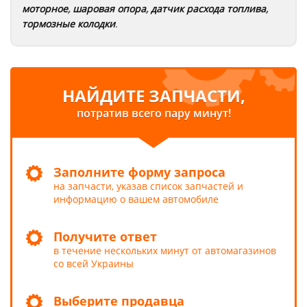
моторное
,
шаровая опора
,
датчик расхода топлива
,
тормозные колодки
.
НАЙДИТЕ ЗАПЧАСТИ,
потратив всего пару минут!
Заполните форму запроса
на запчасти, указав список запчастей и
информацию о вашем автомобиле
Получите ответ
в течение нескольких минут от автомагазинов
со всей Украины
Выберите продавца