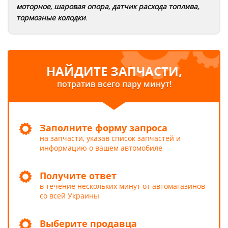
моторное
,
шаровая опора
,
датчик расхода топлива
,
тормозные колодки
.
НАЙДИТЕ ЗАПЧАСТИ,
потратив всего пару минут!
Заполните форму запроса
на запчасти, указав список запчастей и
информацию о вашем автомобиле
Получите ответ
в течение нескольких минут от автомагазинов
со всей Украины
Выберите продавца