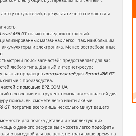
леров комплектующих к устаревшим или снятым с
авто у покупателей, в результате чего снижаются и
апчасть.
errari 456 GT
только последних поколений.
циализированных магазинах легко - так, наибольшим
 аккумуляторы и электроника. Менее востребованные
о.
 "Быстрый поиск запчастей" предоставляет для вас
стей любого типа. Данный интернет-ресурс
 у разных продавцов
автозапчастей
для
Ferrari 456 GT
, снятые с производства.
пчастей с помощью BPZ.COM.UA
егкий в освоении инструмент поиска автозапчастей для
уру поиска, вы сможете легко найти любые
6 GT
, потратив всего лишь несколько минут вашего
зможности для поиска деталей и комплектующих
омощью данного ресурса вы сможете легко подобрать
ально выгодной для вас цене, не тратя ваше время на