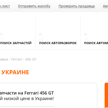
к-лист
Отправить жалобу
Проверить продавца
Ав
01
02
03
ПОИСК ЗАПЧАСТЕЙ
ПОИСК АВТОРАЗБОРОК
ПОИСК АВТОМ
ковые
Ferrari
456 GT
В УКРАИНЕ
пчасти на Ferrari 456 GT
й низкой цене в Украине!