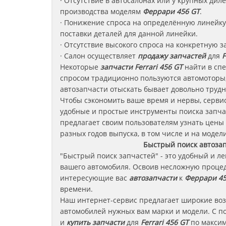
· Отсутствие в автосалонах или у крупных ди
производства моделям
Феррари
456 GT
.
· Понижение спроса на определённую линейку 
поставки деталей для данной линейки.
· Отсутствие высокого спроса на конкретную з
· Салон осуществляет
продажу запчастей
для
F
Некоторые
запчасти
Ferrari 456 GT
найти в спе
спросом традиционно пользуются автомоторы,
автозапчасти отыскать бывает довольно трудн
Чтобы сэкономить ваше время и нервы, сервис
удобные и простые инструменты поиска запча
предлагает своим пользователям узнать цены
разных годов выпуска, в том числе и на модели
Быстрый поиск автоза
"Быстрый поиск запчастей" - это удобный и л
вашего автомобиля. Освоив несложную процед
интересующие вас
автозапчасти
к
Феррари 45
времени.
Наш интернет-сервис предлагает широкие во
автомобилей нужных вам марки и модели. С п
и
купить запчасти
для
Ferrari 456 GT
по максим