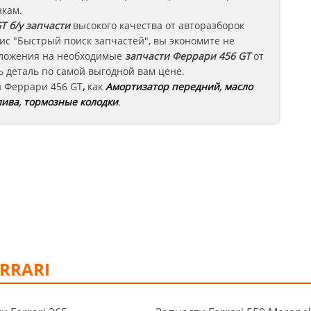
нкам.
GT
б/у запчасти
высокого качества от авторазборок
ис "Быстрый поиск запчастей", вы экономите не
едложения на необходимые
запчасти
Феррари 456 GT
от
 деталь по самой выгодной вам цене.
и
Феррари
456 GT
,
как
Амортизатор передний
,
масло
лива
,
тормозные колодки
.
RRARI