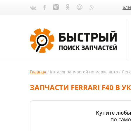
Блэ
Главная
Каталог запчастей по марке авто
Лег
ЗАПЧАСТИ FERRARI F40 В У
Купите любые
по само