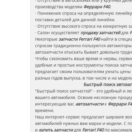
· Отсутствие в автосалонах или у крупных ди
производства моделям
Феррари
F40
.
· Понижение спроса на определённую линейку 
поставки деталей для данной линейки.
· Отсутствие высокого спроса на конкретную з
· Салон осуществляет
продажу запчастей
для
F
Некоторые
запчасти
Ferrari F40
найти в специа
спросом традиционно пользуются автомоторы,
автозапчасти отыскать бывает довольно трудн
Чтобы сэкономить ваше время и нервы, сервис
удобные и простые инструменты поиска запча
предлагает своим пользователям узнать цены
разных годов выпуска, в том числе и на модели
Быстрый поиск автоза
"Быстрый поиск запчастей" - это удобный и л
вашего автомобиля. Освоив несложную процед
интересующие вас
автозапчасти
к
Феррари F4
времени.
Наш интернет-сервис предлагает широкие во
автомобилей нужных вам марки и модели. С п
и
купить запчасти
для
Ferrari F40
по максималь