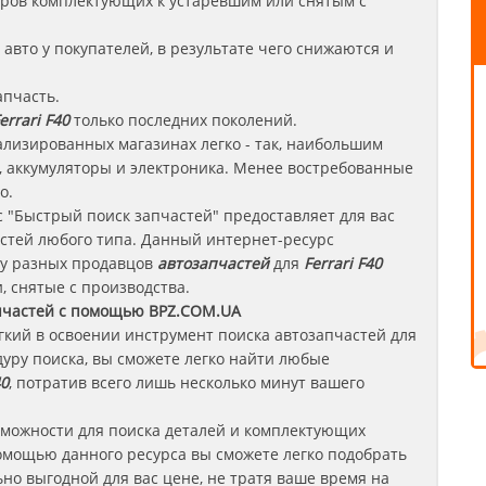
леров комплектующих к устаревшим или снятым с
авто у покупателей, в результате чего снижаются и
апчасть.
errari F40
только последних поколений.
лизированных магазинах легко - так, наибольшим
 аккумуляторы и электроника. Менее востребованные
о.
 "Быстрый поиск запчастей" предоставляет для вас
стей любого типа. Данный интернет-ресурс
 у разных продавцов
автозапчастей
для
Ferrari F40
, снятые с производства.
пчастей с помощью BPZ.COM.UA
егкий в освоении инструмент поиска автозапчастей для
уру поиска, вы сможете легко найти любые
0
, потратив всего лишь несколько минут вашего
зможности для поиска деталей и комплектующих
омощью данного ресурса вы сможете легко подобрать
но выгодной для вас цене, не тратя ваше время на