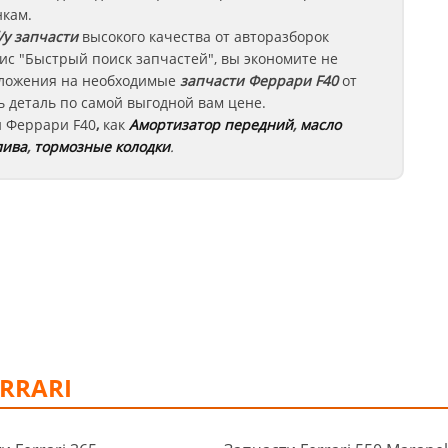
нкам.
/у запчасти
высокого качества от авторазборок
ис "Быстрый поиск запчастей", вы экономите не
едложения на необходимые
запчасти
Феррари F40
от
 деталь по самой выгодной вам цене.
и
Феррари
F40
,
как
Амортизатор передний
,
масло
лива
,
тормозные колодки
.
RRARI